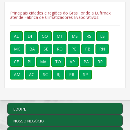
Principais cidades e regiões do Brasil onde a Luftmaxi
atende Fábrica de Climatizadores Evaporativos:
AL
DF
GO
MT
MS
RS
ES
MG
BA
SE
RO
PE
PB
RN
CE
PI
MA
TO
AP
PA
RR
AM
AC
SC
RJ
PR
SP
EQUIPE
NOSSO NEGÓCIO