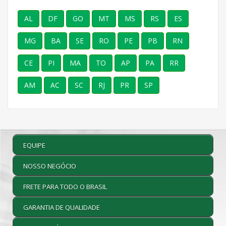
AL
DF
GO
MT
MS
RS
ES
MG
BA
SE
RO
PE
PB
RN
CE
PI
MA
TO
AP
PA
RR
AM
AC
SC
RJ
PR
SP
EQUIPE
NOSSO NEGÓCIO
FRETE PARA TODO O BRASIL
GARANTIA DE QUALIDADE