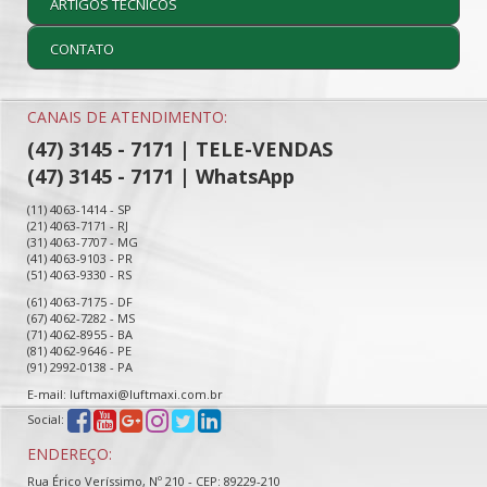
ARTIGOS TÉCNICOS
CONTATO
CANAIS DE ATENDIMENTO:
(47) 3145 - 7171 | TELE-VENDAS
(47) 3145 - 7171 | WhatsApp
(11) 4063-1414 - SP
(21) 4063-7171 - RJ
(31) 4063-7707 - MG
(41) 4063-9103 - PR
(51) 4063-9330 - RS
(61) 4063-7175 - DF
(67) 4062-7282 - MS
(71) 4062-8955 - BA
(81) 4062-9646 - PE
(91) 2992-0138 - PA
E-mail: luftmaxi@luftmaxi.com.br
Social:
ENDEREÇO:
Rua Érico Veríssimo, Nº 210 - CEP: 89229-210