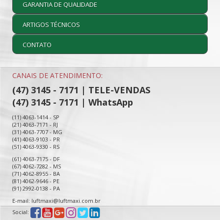
GARANTIA DE QUALIDADE
ARTIGOS TÉCNICOS
CONTATO
CANAIS DE ATENDIMENTO:
(47) 3145 - 7171 | TELE-VENDAS
(47) 3145 - 7171 | WhatsApp
(11) 4063-1414 - SP
(21) 4063-7171 - RJ
(31) 4063-7707 - MG
(41) 4063-9103 - PR
(51) 4063-9330 - RS
(61) 4063-7175 - DF
(67) 4062-7282 - MS
(71) 4062-8955 - BA
(81) 4062-9646 - PE
(91) 2992-0138 - PA
E-mail: luftmaxi@luftmaxi.com.br
Social: