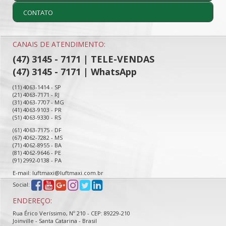
CONTATO
CANAIS DE ATENDIMENTO:
(47) 3145 - 7171 | TELE-VENDAS
(47) 3145 - 7171 | WhatsApp
(11) 4063-1414 - SP
(21) 4063-7171 - RJ
(31) 4063-7707 - MG
(41) 4063-9103 - PR
(51) 4063-9330 - RS
(61) 4063-7175 - DF
(67) 4062-7282 - MS
(71) 4062-8955 - BA
(81) 4062-9646 - PE
(91) 2992-0138 - PA
E-mail: luftmaxi@luftmaxi.com.br
Social:
ENDEREÇO:
Rua Érico Veríssimo, Nº 210 - CEP: 89229-210
Joinville - Santa Catarina - Brasil