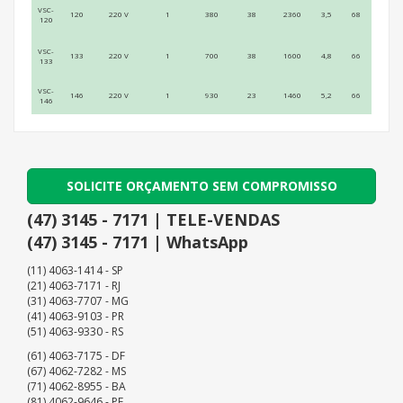
VSC-
120
220 V
1
380
38
2360
3,5
68
120
VSC-
133
220 V
1
700
38
1600
4,8
66
133
VSC-
146
220 V
1
930
23
1460
5,2
66
146
SOLICITE ORÇAMENTO SEM COMPROMISSO
(47) 3145 - 7171 | TELE-VENDAS
(47) 3145 - 7171 | WhatsApp
(11) 4063-1414 - SP
(21) 4063-7171 - RJ
(31) 4063-7707 - MG
(41) 4063-9103 - PR
(51) 4063-9330 - RS
(61) 4063-7175 - DF
(67) 4062-7282 - MS
(71) 4062-8955 - BA
(81) 4062-9646 - PE