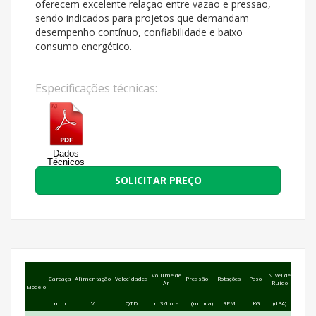
oferecem excelente relação entre vazão e pressão,
sendo indicados para projetos que demandam
desempenho contínuo, confiabilidade e baixo
consumo energético.
Especificações técnicas:
Dados
Técnicos
SOLICITAR PREÇO
Volume de
Nível de
Carcaça
Alimentação
Velocidades
Pressão
Rotações
Peso
Ar
Ruído
Modelo
mm
V
QTD
m3/hora
(mmca)
RPM
KG
(dBA)