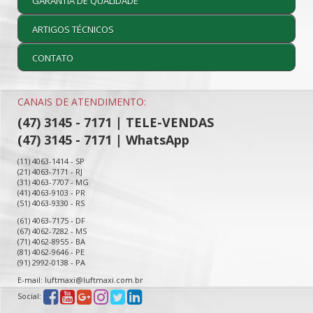
GARANTIA DE QUALIDADE
ARTIGOS TÉCNICOS
CONTATO
CANAIS DE ATENDIMENTO:
(47) 3145 - 7171 | TELE-VENDAS
(47) 3145 - 7171 | WhatsApp
(11) 4063-1414 - SP
(21) 4063-7171 - RJ
(31) 4063-7707 - MG
(41) 4063-9103 - PR
(51) 4063-9330 - RS
(61) 4063-7175 - DF
(67) 4062-7282 - MS
(71) 4062-8955 - BA
(81) 4062-9646 - PE
(91) 2992-0138 - PA
E-mail: luftmaxi@luftmaxi.com.br
Social: