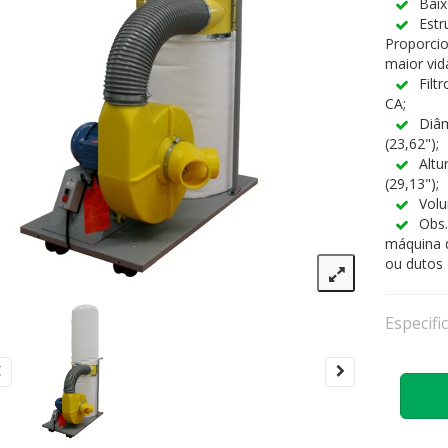
Baix
Estr
Proporci
maior vida
Filt
CA;
Diâ
(23,62");
Altu
(29,13");
Volu
Obs.
máquina 
ou dutos
Especifi