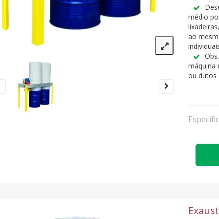
Dese
médio por
lixadeira
ao mesmo
individua
Obs.
máquina 
ou dutos
Especifi
Exaust