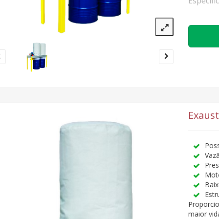
Especifi
Exaust
Poss
Vaz
Pre
Moto
Baix
Estr
Proporci
maior vida