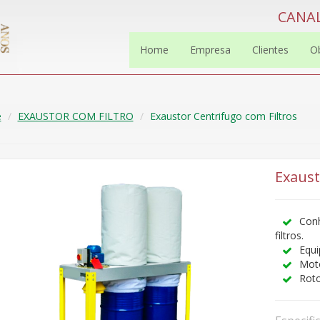
CANAL
Home
Empresa
Clientes
O
e
EXAUSTOR COM FILTRO
Exaustor Centrifugo com Filtros
Exaust
Conh
filtros.
Equi
Moto
Roto