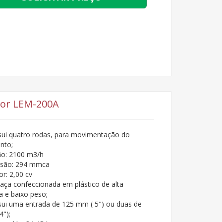
tor LEM-200A
ui quatro rodas, para movimentação do
nto;
ão: 2100 m3/h
ssão: 294 mmca
r: 2,00 cv
aça confeccionada em plástico de alta
ia e baixo peso;
ui uma entrada de 125 mm ( 5") ou duas de
4");