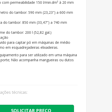
ro com permeabilidade 150 l/min.dm² à 20 mm
metro do tambor: 590 mm (23,23") a 600 mm
ra do tambor: 850 mm (33,47") a 740 mm
me do tambor: 200 l (52,82 gal.)
cação
vido para captar pó em máquinas de médio
mo em esquadrejadeiras elixadeiras.
ipamento para ser utilizado em uma máquina
 porte; Não acompanha mangueiras ou dutos
cações técnicas:
SOLICITAR PREÇO