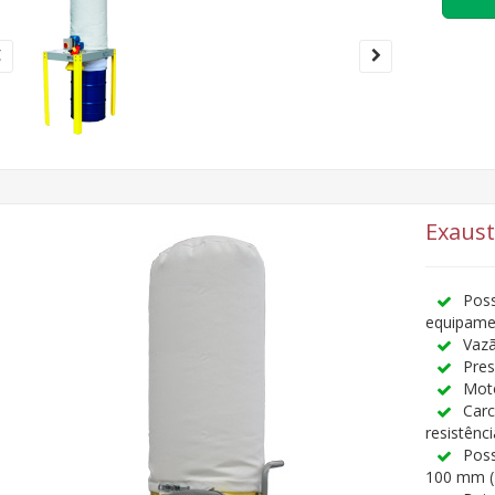
Exaus
Poss
equipame
Vaz
Pre
Moto
Carc
resistênc
Poss
100 mm (