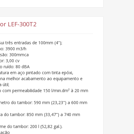
or LEF-300T2
ui três entradas de 100mm (4");
ão: 3900 m3/h
ssão: 300mmca
r: 3,00 cv
o ruído: 80 dBA
utura em aço pintado com tinta epóxi,
ona melhor acabamento ao equipamento e
 útil;
ro com permeabilidade 150 l/min.dm² à 20 mm
metro do tambor: 590 mm (23,23") a 600 mm
ra do tambor: 850 mm (33,47") a 740 mm
me do tambor: 200 l (52,82 gal.).
cação