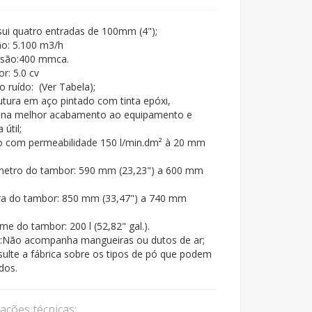
ui quatro entradas de 100mm (4");
o: 5.100 m3/h
ssão:400 mmca.
r: 5.0 cv
o ruído: (Ver Tabela);
utura em aço pintado com tinta epóxi,
ona melhor acabamento ao equipamento e
 útil;
ro com permeabilidade 150 l/min.dm² à 20 mm
metro do tambor: 590 mm (23,23") a 600 mm
ra do tambor: 850 mm (33,47") a 740 mm
me do tambor: 200 l (52,82" gal.).
:Não acompanha mangueiras ou dutos de ar;
ulte a fábrica sobre os tipos de pó que podem
ados.
cações técnicas: