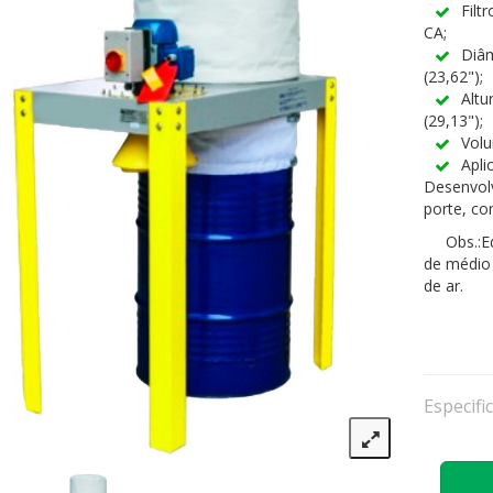
Filt
CA;
Diâ
(23,62");
Altu
(29,13");
Volu
Apli
Desenvol
porte, co
Obs.:Equ
de médio
de ar.
Especifi