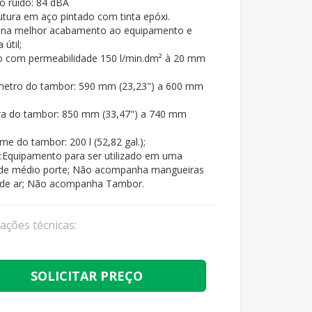
o ruído: 84 dBA
utura em aço pintado com tinta epóxi.
ona melhor acabamento ao equipamento e
 útil;
ro com permeabilidade 150 l/min.dm² à 20 mm
metro do tambor: 590 mm (23,23") a 600 mm
ra do tambor: 850 mm (33,47") a 740 mm
me do tambor: 200 l (52,82 gal.);
:Equipamento para ser utilizado em uma
de médio porte; Não acompanha mangueiras
 de ar; Não acompanha Tambor.
cações técnicas:
SOLICITAR PREÇO