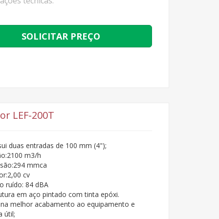
cações técnicas:
SOLICITAR PREÇO
or LEF-200T
ui duas entradas de 100 mm (4");
ão:2100 m3/h
ssão:294 mmca
r:2,00 cv
o ruído: 84 dBA
utura em aço pintado com tinta epóxi.
ona melhor acabamento ao equipamento e
 útil;