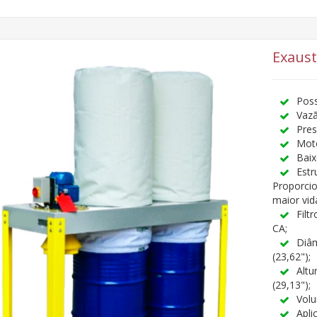
Exaust
Poss
Vaz
Pre
Moto
Baix
Estr
Proporci
maior vida
Filt
CA;
Diâ
(23,62");
Altu
(29,13"
);
Volu
Apli