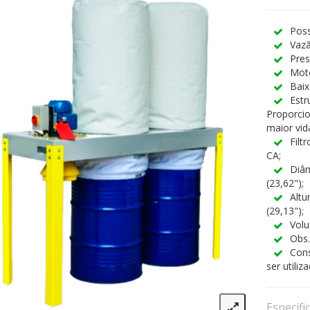
Poss
Vazã
Pre
Moto
Baix
Estr
Proporci
maior vida
Filt
CA;
Diâ
(23,62");
Altu
(29,13");
Volu
Obs.
Cons
ser utiliz
Especifi