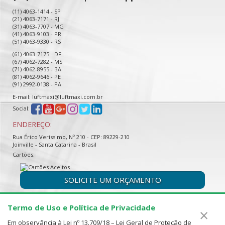
(11) 4063-1414 - SP
(21) 4063-7171 - RJ
(31) 4063-7707 - MG
(41) 4063-9103 - PR
(51) 4063-9330 - RS
(61) 4063-7175 - DF
(67) 4062-7282 - MS
(71) 4062-8955 - BA
(81) 4062-9646 - PE
(91) 2992-0138 - PA
E-mail: luftmaxi@luftmaxi.com.br
Social:
ENDEREÇO:
Rua Érico Veríssimo, Nº 210 - CEP: 89229-210
Joinville - Santa Catarina - Brasil
Cartões:
SOLICITE UM ORÇAMENTO
Termo de Uso e Política de Privacidade
×
Em observância à Lei nº 13.709/18 – Lei Geral de Proteção de