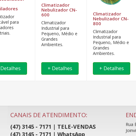
Climatizador
iladores
Nebulizador CN-
Climatizador
600
atizador
Nebulizador CN-
tável para
Climatizador
800
ladores
Industrial para
Climatizador
triais.
Pequeno, Médio e
Industrial para
Grandes
Pequeno, Médio e
Ambientes.
Grandes
Ambientes.
 Detalhes
+ Detalhes
+ Detalhes
CANAIS DE ATENDIMENTO:
EN
Rua É
(47) 3145 - 7171 | TELE-VENDAS
Joinv
(47) 3145 - 7171 | WhatsApp