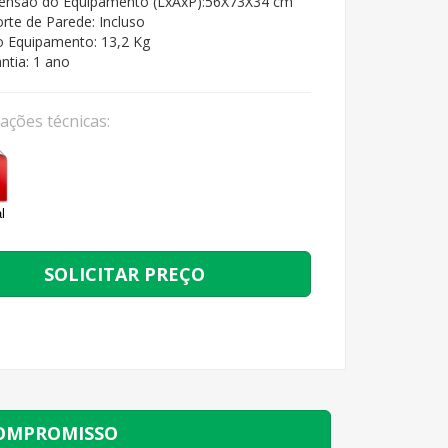
ensão do Equipamento (LxAxP):56X73X34 cm
rte de Parede: Incluso
 Equipamento: 13,2 Kg
ntia: 1 ano
cações técnicas:
l
SOLICITAR PREÇO
COMPROMISSO