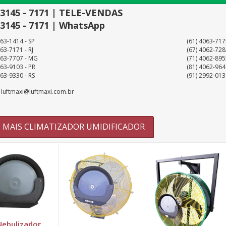
 3145 - 7171 | TELE-VENDAS
 3145 - 7171 | WhatsApp
063-1414 - SP
(61) 4063-717
63-7171 - RJ
(67) 4062-728
063-7707 - MG
(71) 4062-895
063-9103 - PR
(81) 4062-964
063-9330 - RS
(91) 2992-013
: luftmaxi@luftmaxi.com.br
MAIS CLIMATIZADOR UMIDIFICADOR
Nebulizador