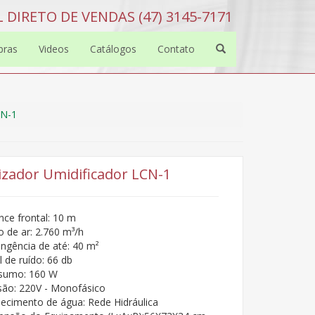
 DIRETO DE VENDAS (47) 3145-7171
bras
Videos
Catálogos
Contato
CN-1
izador Umidificador LCN-1
nce frontal: 10 m
o de ar: 2.760 m³/h
ngência de até: 40 m²
l de ruído: 66 db
sumo: 160 W
ão: 220V - Monofásico
ecimento de água: Rede Hidráulica