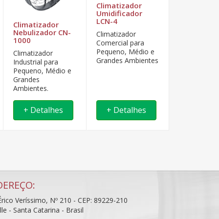
Climatizador
Climatizad
Umidificador
Umidificad
LCN-4
LCN-2
Climatizador
Nebulizador CN-
Climatizador
A Luftmaxi 
1000
Comercial para
climatizador
Pequeno, Médio e
umidificador
Climatizador
Grandes Ambientes
para cada ti
Industrial para
ambiente.
Pequeno, Médio e
Grandes
Ambientes.
+ Detalhes
+ Detalhes
+ Detal
DEREÇO:
rico Veríssimo, Nº 210 - CEP: 89229-210
ille - Santa Catarina - Brasil