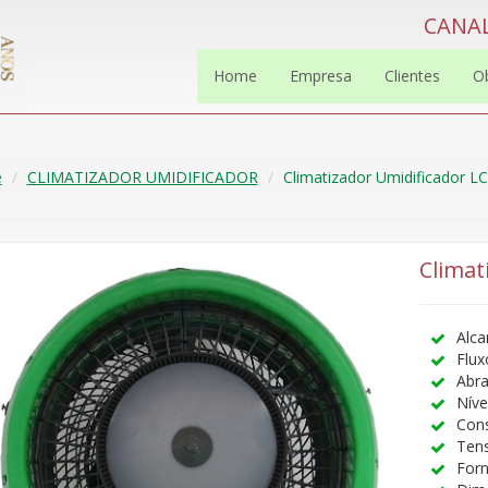
CANAL
Home
Empresa
Clientes
O
e
CLIMATIZADOR UMIDIFICADOR
Climatizador Umidificador L
Climat
Alca
Flux
Abra
Níve
Con
Tens
Forn