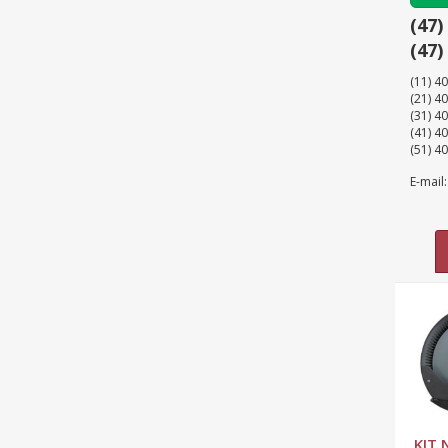
(47)
(47)
(11) 4
(21) 40
(31) 4
(41) 4
(51) 4
E-mail
Reservatório
Pedestal para
todos Modelos
KIT 