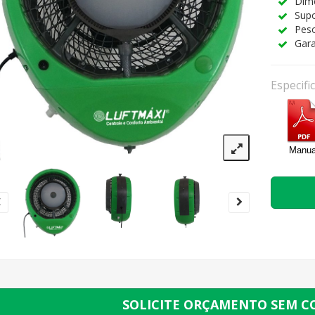
Dim
Supo
Peso
Gara
Especifi
Manua
SOLICITE ORÇAMENTO SEM 