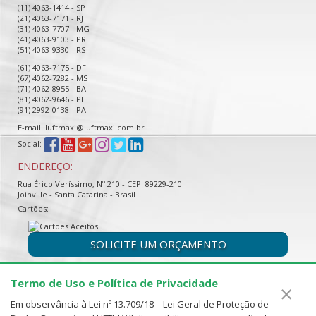
(11) 4063-1414 - SP
(21) 4063-7171 - RJ
(31) 4063-7707 - MG
(41) 4063-9103 - PR
(51) 4063-9330 - RS
(61) 4063-7175 - DF
(67) 4062-7282 - MS
(71) 4062-8955 - BA
(81) 4062-9646 - PE
(91) 2992-0138 - PA
E-mail: luftmaxi@luftmaxi.com.br
Social:
ENDEREÇO:
Rua Érico Veríssimo, Nº 210 - CEP: 89229-210
Joinville - Santa Catarina - Brasil
Cartões:
SOLICITE UM ORÇAMENTO
Termo de Uso e Política de Privacidade
×
Em observância à Lei nº 13.709/18 – Lei Geral de Proteção de