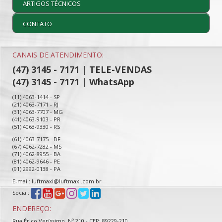
ARTIGOS TÉCNICOS
CONTATO
CANAIS DE ATENDIMENTO:
(47) 3145 - 7171 | TELE-VENDAS
(47) 3145 - 7171 | WhatsApp
(11) 4063-1414 - SP
(21) 4063-7171 - RJ
(31) 4063-7707 - MG
(41) 4063-9103 - PR
(51) 4063-9330 - RS
(61) 4063-7175 - DF
(67) 4062-7282 - MS
(71) 4062-8955 - BA
(81) 4062-9646 - PE
(91) 2992-0138 - PA
E-mail: luftmaxi@luftmaxi.com.br
Social:
ENDEREÇO:
Rua Érico Veríssimo, Nº 210 - CEP: 89229-210