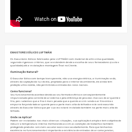
EXAUSTORES EÓLICOS LUFTMÁXI
Os Exaustores Eólicos fabricados pela LUFTMÁXI com material de altíssima qualidade,
seguindo rigorosos critérios, que se estendem desde a escolha de seus fornecedores (custo x
qualidade) até a instalação e montagem final no Cliente.
Iluminação Natural?
O Exaustor Eólico com tampa transparente, não usa energia elétrica, a iluminação se dá,
através da captação da luz do dia, projetada para o interior do ambiente, ele ainda tem
proteção ultra violeta, não permitindo a entrada dos raios nocivos.
Como funciona?
Seu funcionamento acontece devido ao seu formato esférico e conseqüentemente
impulsionado pela corrente de ar externa e pela diferença de peso das massas de ar quente e
frio, pois sabemos que a fria é mais pesada que a quente assim sendo o ar frio entra e
empurra forçando todo ar quente para a parte mais alta do telhado e este será exaurido
através do Exaustor Eólico que por sua vez estará instalado também na parte mais alta do
telhado.
Onde se Aplica?
Podem ser instalados nas mais diversas situações, sua aplicação é ampla e tem o objetivo de
reduzir a temperatura interna melhorando assim as condições de trabalho e também
protegendo produtos sensíveis ao calor excessivo e ao abafamento. Para que tenhamos
excelência no funcionamento é importante a existência de entradas de ar como janelas,