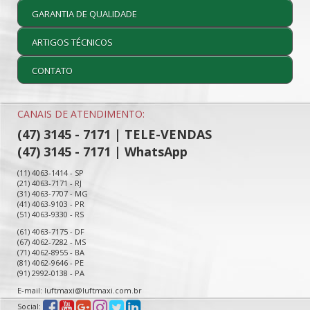
GARANTIA DE QUALIDADE
ARTIGOS TÉCNICOS
CONTATO
CANAIS DE ATENDIMENTO:
(47) 3145 - 7171 | TELE-VENDAS
(47) 3145 - 7171 | WhatsApp
(11) 4063-1414 - SP
(21) 4063-7171 - RJ
(31) 4063-7707 - MG
(41) 4063-9103 - PR
(51) 4063-9330 - RS
(61) 4063-7175 - DF
(67) 4062-7282 - MS
(71) 4062-8955 - BA
(81) 4062-9646 - PE
(91) 2992-0138 - PA
E-mail: luftmaxi@luftmaxi.com.br
Social: