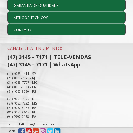
GARANTIA DE QUALIDADE
ARTIGOS TÉCNICOS
CONTATO
CANAIS DE ATENDIMENTO:
(47) 3145 - 7171 | TELE-VENDAS
(47) 3145 - 7171 | WhatsApp
(11) 4063-1414 - SP
(21) 4063-7171 - RJ
(31) 4063-7707 - MG
(41) 4063-9103 - PR
(51) 4063-9330 - RS
(61) 4063-7175 - DF
(67) 4062-7282 - MS
(71) 4062-8955 - BA
(81) 4062-9646 - PE
(91) 2992-0138 - PA
E-mail: luftmaxi@luftmaxi.com.br
Social: