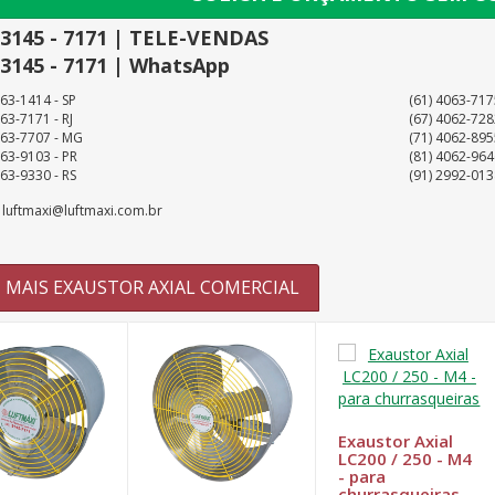
 3145 - 7171 | TELE-VENDAS
 3145 - 7171 | WhatsApp
063-1414 - SP
(61) 4063-717
63-7171 - RJ
(67) 4062-728
063-7707 - MG
(71) 4062-895
063-9103 - PR
(81) 4062-964
063-9330 - RS
(91) 2992-013
: luftmaxi@luftmaxi.com.br
MAIS EXAUSTOR AXIAL COMERCIAL
Exaustor Axial
LC200 / 250 - M4
- para
churrasqueiras