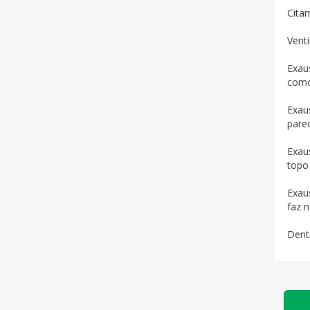
Cita
Venti
Exau
como
Exaus
pare
Exau
topo
Exau
faz n
Dent