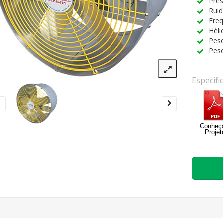
Pre
Ruid
Freq
Héli
Peso
Peso
Especifi
Conheç
Projet