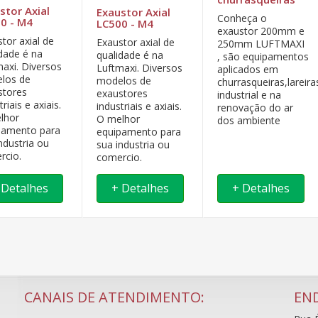
stor Axial
Exaustor Axial
Conheça o
0 - M4
LC500 - M4
exaustor 200mm e
tor axial de
Exaustor axial de
250mm LUFTMAXI
idade é na
qualidade é na
, são equipamentos
maxi. Diversos
Luftmaxi. Diversos
aplicados em
los de
modelos de
churrasqueiras,lareira
stores
exaustores
industrial e na
triais e axiais.
industriais e axiais.
renovação do ar
lhor
O melhor
dos ambiente
pamento para
equipamento para
ndustria ou
sua industria ou
rcio.
comercio.
 Detalhes
+ Detalhes
+ Detalhes
CANAIS DE ATENDIMENTO:
EN