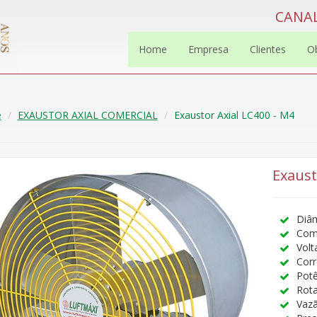
CANAL
Home
Empresa
Clientes
O
e
EXAUSTOR AXIAL COMERCIAL
Exaustor Axial LC400 - M4
Exaust
Diâ
Com
Volt
Corr
Potê
Rot
Vazã