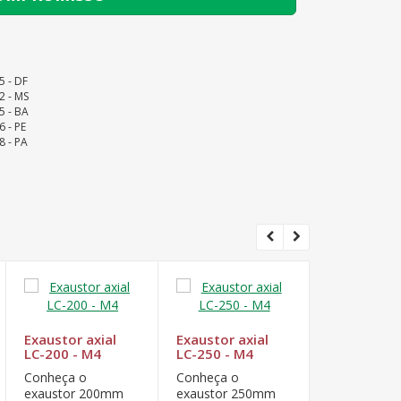
5 - DF
2 - MS
5 - BA
6 - PE
8 - PA
Exaustor axial
Exaustor axial
Exaustor ax
LC-200 - M4
LC-250 - M4
LC-200 - M
Conheça o
Conheça o
Conheça o
exaustor 200mm
exaustor 250mm
exaustor 2