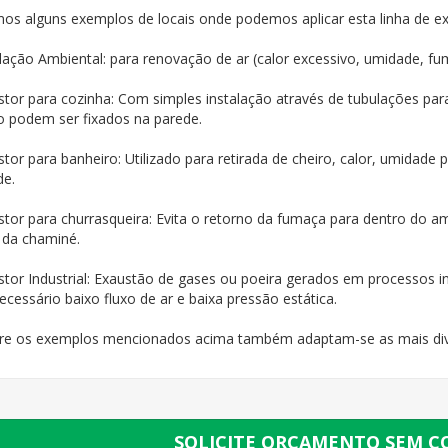
mos alguns exemplos de locais onde podemos aplicar esta linha de ex
lação Ambiental: para renovação de ar (calor excessivo, umidade, fum
stor para cozinha: Com simples instalação através de tubulações par
 podem ser fixados na parede.
tor para banheiro: Utilizado para retirada de cheiro, calor, umidad
de.
stor para churrasqueira: Evita o retorno da fumaça para dentro do a
 da chaminé.
stor Industrial: Exaustão de gases ou poeira gerados em processos i
ecessário baixo fluxo de ar e baixa pressão estática.
re os exemplos mencionados acima também adaptam-se as mais dive
SOLICITE ORÇAMENTO SEM 