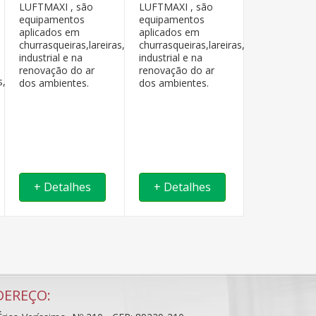
LUFTMAXI , são
LUFTMAXI , são
alta pressão
equipamentos
equipamentos
LUFTMAXI ,
aplicados em
aplicados em
equipament
churrasqueiras,lareiras,cozinha
churrasqueiras,lareiras,cozinha
aplicados e
industrial e na
industrial e na
churrasqueir
renovação do ar
renovação do ar
industrial e 
s,cozinha
dos ambientes.
dos ambientes.
renovação d
dos am
+ Detalhes
+ Detalhes
+ Detal
DEREÇO: