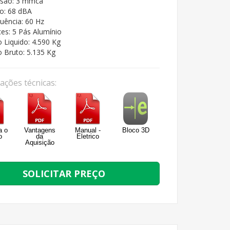
ssão: 3 mmca
o: 68 dBA
uência: 60 Hz
ces: 5 Pás Alumínio
 Liquido: 4.590 Kg
 Bruto: 5.135 Kg
cações técnicas:
a o
Vantagens
Manual -
Bloco 3D
o
da
Eletrico
Aquisição
SOLICITAR PREÇO