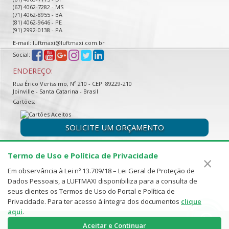
(67) 4062-7282 - MS
(71) 4062-8955 - BA
(81) 4062-9646 - PE
(91) 2992-0138 - PA
E-mail: luftmaxi@luftmaxi.com.br
Social:
ENDEREÇO:
Rua Érico Veríssimo, Nº 210 - CEP: 89229-210
Joinville - Santa Catarina - Brasil
Cartões:
SOLICITE UM ORÇAMENTO
Termo de Uso e Política de Privacidade
×
Em observância à Lei nº 13.709/18 – Lei Geral de Proteção de
Dados Pessoais, a LUFTMAXI disponibiliza para a consulta de
seus clientes os Termos de Uso do Portal e Política de
Privacidade. Para ter acesso à íntegra dos documentos
clique
aqui
.
Luftmaxi - Telweck Indústria Metalúrgica e Comércio Ltda - CNPJ: 00.118.395/0001-21
Aceitar e Continuar