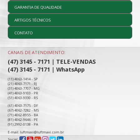
GARANTIA DE QUALIDADE
ARTIGOS TÉCNICOS
CONTATO
CANAIS DE ATENDIMENTO:
(47) 3145 - 7171 | TELE-VENDAS
(47) 3145 - 7171 | WhatsApp
(11) 4063-1414 - SP
(21) 4063-7171 - RJ
(31) 4063-7707 - MG
(41) 4063-9103 - PR
(51) 4063-9330 - RS
(61) 4063-7175 - DF
(67) 4062-7282 - MS
(71) 4062-8955 - BA
(81) 4062-9646 - PE
(91) 2992-0138 - PA
E-mail: luftmaxi@luftmaxi.com.br
Social: