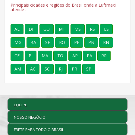
Principais cidades e regiões do Brasil onde a Luftmaxi
atende :
AL
DF
GO
MT
MS
RS
ES
MG
BA
SE
RO
PE
PB
RN
CE
PI
MA
TO
AP
PA
RR
AM
AC
SC
RJ
PR
SP
EQUIPE
NOSSO NEGÓCIO
FRETE PARA TODO O BRASIL