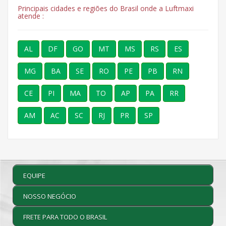
Principais cidades e regiões do Brasil onde a Luftmaxi
atende :
AL
DF
GO
MT
MS
RS
ES
MG
BA
SE
RO
PE
PB
RN
CE
PI
MA
TO
AP
PA
RR
AM
AC
SC
RJ
PR
SP
EQUIPE
NOSSO NEGÓCIO
FRETE PARA TODO O BRASIL