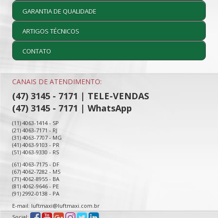
GARANTIA DE QUALIDADE
ARTIGOS TÉCNICOS
CONTATO
CANAIS DE ATENDIMENTO:
(47) 3145 - 7171 | TELE-VENDAS
(47) 3145 - 7171 | WhatsApp
(11) 4063-1414 - SP
(21) 4063-7171 - RJ
(31) 4063-7707 - MG
(41) 4063-9103 - PR
(51) 4063-9330 - RS
(61) 4063-7175 - DF
(67) 4062-7282 - MS
(71) 4062-8955 - BA
(81) 4062-9646 - PE
(91) 2992-0138 - PA
E-mail: luftmaxi@luftmaxi.com.br
Social: