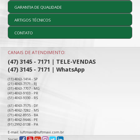
GARANTIA DE QUALIDADE
ARTIGOS TÉCNICOS
CONTATO
CANAIS DE ATENDIMENTO:
(47) 3145 - 7171 | TELE-VENDAS
(47) 3145 - 7171 | WhatsApp
(11) 4063-1414 - SP
(21) 4063-7171 - RJ
(31) 4063-7707 - MG
(41) 4063-9103 - PR
(51) 4063-9330 - RS
(61) 4063-7175 - DF
(67) 4062-7282 - MS
(71) 4062-8955 - BA
(81) 4062-9646 - PE
(91) 2992-0138 - PA
E-mail: luftmaxi@luftmaxi.com.br
Social: