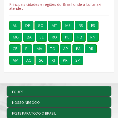
Principais cidades e regiões do Brasil onde a Luftmaxi
atende :
AL
DF
GO
MT
MS
RS
ES
MG
BA
SE
RO
PE
PB
RN
CE
PI
MA
TO
AP
PA
RR
AM
AC
SC
RJ
PR
SP
EQUIPE
NOSSO NEGÓCIO
FRETE PARA TODO O BRASIL