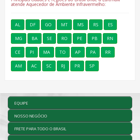
atende Aquecedor de Ambiente Infravermelho:
AL
DF
GO
MT
MS
RS
ES
MG
BA
SE
RO
PE
PB
RN
CE
PI
MA
TO
AP
PA
RR
AM
AC
SC
RJ
PR
SP
EQUIPE
NOSSO NEGÓCIO
FRETE PARA TODO O BRASIL