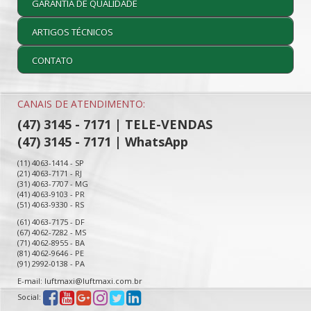
GARANTIA DE QUALIDADE
ARTIGOS TÉCNICOS
CONTATO
CANAIS DE ATENDIMENTO:
(47) 3145 - 7171 | TELE-VENDAS
(47) 3145 - 7171 | WhatsApp
(11) 4063-1414 - SP
(21) 4063-7171 - RJ
(31) 4063-7707 - MG
(41) 4063-9103 - PR
(51) 4063-9330 - RS
(61) 4063-7175 - DF
(67) 4062-7282 - MS
(71) 4062-8955 - BA
(81) 4062-9646 - PE
(91) 2992-0138 - PA
E-mail: luftmaxi@luftmaxi.com.br
Social: