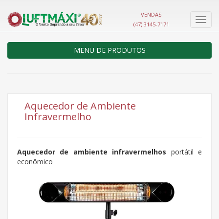
VENDAS
Nave
(47) 3145-7171
MENU DE PRODUTOS
Aquecedor de Ambiente
Infravermelho
Aquecedor de ambiente infravermelhos
portátil e
econômico