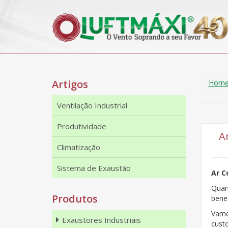
Artigos
Hom
Ventilação Industrial
Produtividade
A
Climatização
Sistema de Exaustão
Ar C
Quan
Produtos
benef
Vamo
Exaustores Industriais
cust