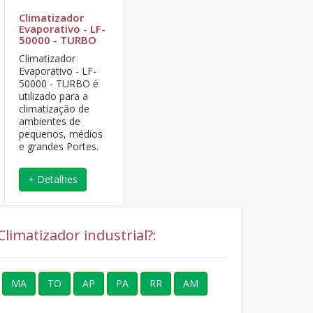
Climatizador
Evaporativo - LF-
50000 - TURBO
Climatizador
Evaporativo - LF-
50000 - TURBO é
utilizado para a
climatização de
ambientes de
pequenos, médios
e grandes Portes.
+ Detalhes
limatizador industrial?:
MA
TO
AP
PA
RR
AM