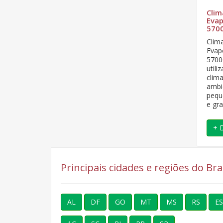
Clim
Evap
5700
Clim
Evapo
5700
utili
clim
ambi
pequ
e gr
+ 
Principais cidades e regiões do Br
AL
DF
GO
MT
MS
RS
ES