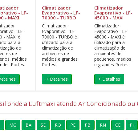
atizador
Climatizador
Climatizador
orativo - LF-
Evaporativo - LF-
Evaporativo - LF-
0 - MAXI
70000 - TURBO
45000 - MAXI
atizador
Climatizador
Climatizador
rativo - LF-
Evaporativo - LF-
Evaporativo - LF-
0 - MAXI é
70000 - TURBO é
45000 - MAXI é
zado para a
utilizado para a
utilizado para a
atização de
climatização de
climatização de
entes de
ambientes de
ambientes de
enos, médios
médios e grandes
pequenos, médios
andes Portes.
Portes.
e grandes Portes.
Detalhes
+ Detalhes
+ Detalhes
asil onde a Luftmaxi atende Ar Condicionado ou C
MG
BA
SE
RO
PE
PB
RN
CE
PI