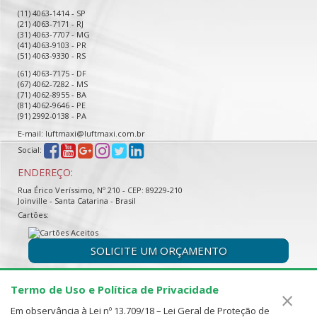
(11) 4063-1414 - SP
(21) 4063-7171 - RJ
(31) 4063-7707 - MG
(41) 4063-9103 - PR
(51) 4063-9330 - RS
(61) 4063-7175 - DF
(67) 4062-7282 - MS
(71) 4062-8955 - BA
(81) 4062-9646 - PE
(91) 2992-0138 - PA
E-mail: luftmaxi@luftmaxi.com.br
Social:
ENDEREÇO:
Rua Érico Veríssimo, Nº 210 - CEP: 89229-210
Joinville - Santa Catarina - Brasil
Cartões:
SOLICITE UM ORÇAMENTO
Termo de Uso e Política de Privacidade
×
Em observância à Lei nº 13.709/18 – Lei Geral de Proteção de