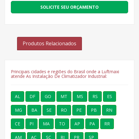
SOLICITE SEU ORÇAMENTO
Produtos Relacionados
Principais cidades e regiões do Brasil onde a Luftmaxi
atende As Instalação De Climatizador Industrial:
AL
DF
GO
MT
MS
RS
ES
MG
BA
SE
RO
PE
PB
RN
CE
PI
MA
TO
AP
PA
RR
AM
AC
SC
RJ
PR
SP