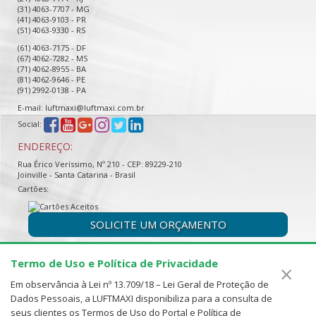
(31) 4063-7707 - MG
(41) 4063-9103 - PR
(51) 4063-9330 - RS
(61) 4063-7175 - DF
(67) 4062-7282 - MS
(71) 4062-8955 - BA
(81) 4062-9646 - PE
(91) 2992-0138 - PA
E-mail: luftmaxi@luftmaxi.com.br
Social:
ENDEREÇO:
Rua Érico Veríssimo, Nº 210 - CEP: 89229-210
Joinville - Santa Catarina - Brasil
Cartões:
SOLICITE UM ORÇAMENTO
Termo de Uso e Política de Privacidade
×
Em observância à Lei nº 13.709/18 – Lei Geral de Proteção de
Dados Pessoais, a LUFTMAXI disponibiliza para a consulta de
seus clientes os Termos de Uso do Portal e Política de