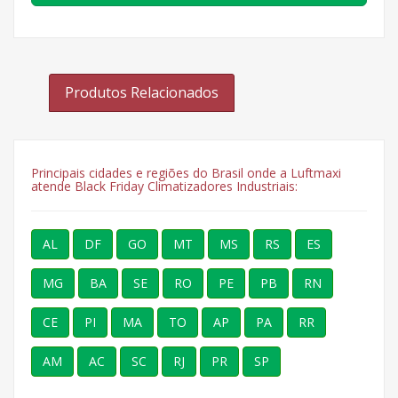
Produtos Relacionados
Principais cidades e regiões do Brasil onde a Luftmaxi
atende Black Friday Climatizadores Industriais:
AL
DF
GO
MT
MS
RS
ES
MG
BA
SE
RO
PE
PB
RN
CE
PI
MA
TO
AP
PA
RR
AM
AC
SC
RJ
PR
SP