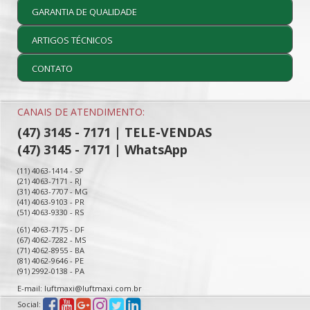
GARANTIA DE QUALIDADE
ARTIGOS TÉCNICOS
CONTATO
CANAIS DE ATENDIMENTO:
(47) 3145 - 7171 | TELE-VENDAS
(47) 3145 - 7171 | WhatsApp
(11) 4063-1414 - SP
(21) 4063-7171 - RJ
(31) 4063-7707 - MG
(41) 4063-9103 - PR
(51) 4063-9330 - RS
(61) 4063-7175 - DF
(67) 4062-7282 - MS
(71) 4062-8955 - BA
(81) 4062-9646 - PE
(91) 2992-0138 - PA
E-mail: luftmaxi@luftmaxi.com.br
Social: