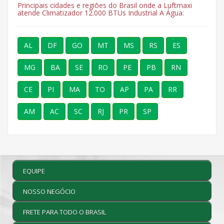
Principais cidades e regiões do Brasil onde a Luftmaxi
atende Climatizador 12.000 BTUs Industrial A Água:
AL
DF
GO
MT
MS
RS
ES
MG
BA
SE
RO
PE
PB
RN
CE
PI
MA
TO
AP
PA
RR
AM
AC
SC
RJ
PR
SP
EQUIPE
NOSSO NEGÓCIO
FRETE PARA TODO O BRASIL