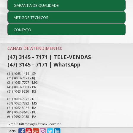
GARANTIA DE QUALIDADE
ARTIGOS TÉCNICOS
CONTATO
CANAIS DE ATENDIMENTO:
(47) 3145 - 7171 | TELE-VENDAS
(47) 3145 - 7171 | WhatsApp
(11) 4063-1414 - SP
(21) 4063-7171 - RJ
(31) 4063-7707 - MG
(41) 4063-9103 - PR
(51) 4063-9330 - RS
(61) 4063-7175 - DF
(67) 4062-7282 - MS
(71) 4062-8955 - BA
(81) 4062-9646 - PE
(91) 2992-0138 - PA
E-mail: luftmaxi@luftmaxi.com.br
Social: