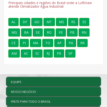
Principais cidades e regiões do Brasil onde a Luftmaxi
atende Climatizador Água Industrial:
AL
DF
GO
MT
MS
RS
ES
MG
BA
SE
RO
PE
PB
RN
CE
PI
MA
TO
AP
PA
RR
AM
AC
SC
RJ
PR
SP
EQUIPE
NOSSO NEGÓCIO
FRETE PARA TODO O BRASIL