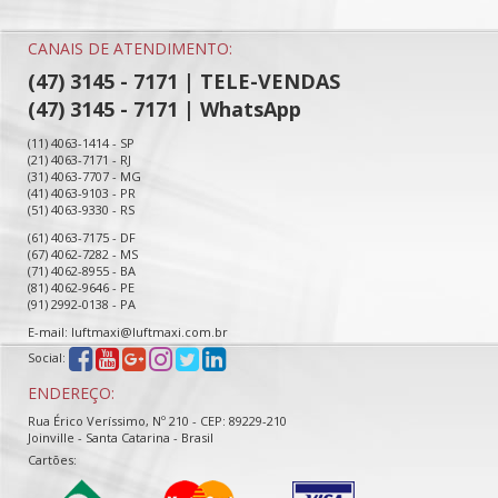
CANAIS DE ATENDIMENTO:
(47) 3145 - 7171 | TELE-VENDAS
(47) 3145 - 7171 | WhatsApp
(11) 4063-1414 - SP
(21) 4063-7171 - RJ
(31) 4063-7707 - MG
(41) 4063-9103 - PR
(51) 4063-9330 - RS
(61) 4063-7175 - DF
(67) 4062-7282 - MS
(71) 4062-8955 - BA
(81) 4062-9646 - PE
(91) 2992-0138 - PA
E-mail: luftmaxi@luftmaxi.com.br
Social:
ENDEREÇO:
Rua Érico Veríssimo, Nº 210 - CEP: 89229-210
Joinville - Santa Catarina - Brasil
Cartões: