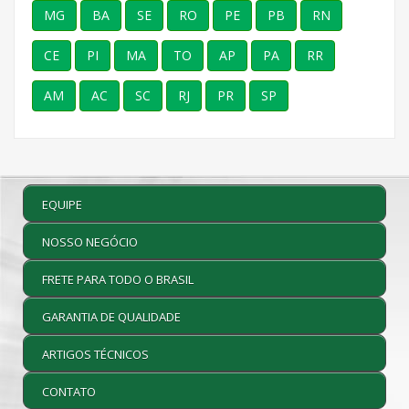
MG
BA
SE
RO
PE
PB
RN
CE
PI
MA
TO
AP
PA
RR
AM
AC
SC
RJ
PR
SP
EQUIPE
NOSSO NEGÓCIO
FRETE PARA TODO O BRASIL
GARANTIA DE QUALIDADE
ARTIGOS TÉCNICOS
CONTATO