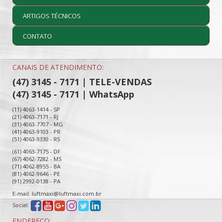
ARTIGOS TÉCNICOS
CONTATO
CANAIS DE ATENDIMENTO:
(47) 3145 - 7171 | TELE-VENDAS
(47) 3145 - 7171 | WhatsApp
(11) 4063-1414 - SP
(21) 4063-7171 - RJ
(31) 4063-7707 - MG
(41) 4063-9103 - PR
(51) 4063-9330 - RS
(61) 4063-7175 - DF
(67) 4062-7282 - MS
(71) 4062-8955 - BA
(81) 4062-9646 - PE
(91) 2992-0138 - PA
E-mail: luftmaxi@luftmaxi.com.br
Social:
ENDEREÇO: