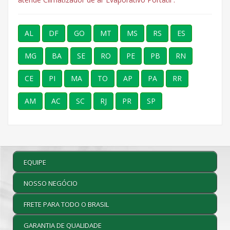
AL
DF
GO
MT
MS
RS
ES
MG
BA
SE
RO
PE
PB
RN
CE
PI
MA
TO
AP
PA
RR
AM
AC
SC
RJ
PR
SP
EQUIPE
NOSSO NEGÓCIO
FRETE PARA TODO O BRASIL
GARANTIA DE QUALIDADE