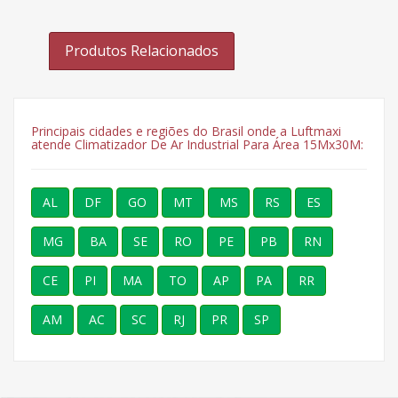
Produtos Relacionados
Principais cidades e regiões do Brasil onde a Luftmaxi
atende Climatizador De Ar Industrial Para Área 15Mx30M:
AL
DF
GO
MT
MS
RS
ES
MG
BA
SE
RO
PE
PB
RN
CE
PI
MA
TO
AP
PA
RR
AM
AC
SC
RJ
PR
SP