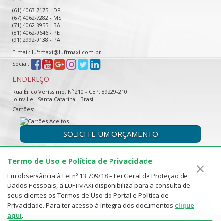
(61) 4063-7175 - DF
(67) 4062-7282 - MS
(71) 4062-8955 - BA
(81) 4062-9646 - PE
(91) 2992-0138 - PA
E-mail: luftmaxi@luftmaxi.com.br
Social:
ENDEREÇO:
Rua Érico Veríssimo, Nº 210 - CEP: 89229-210
Joinville - Santa Catarina - Brasil
Cartões:
SOLICITE UM ORÇAMENTO
Termo de Uso e Política de Privacidade
×
Em observância à Lei nº 13.709/18 – Lei Geral de Proteção de
Dados Pessoais, a LUFTMAXI disponibiliza para a consulta de
seus clientes os Termos de Uso do Portal e Política de
Privacidade. Para ter acesso à íntegra dos documentos
clique
aqui
.