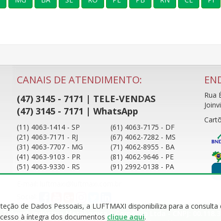
CANAIS DE ATENDIMENTO:
EN
Rua É
(47) 3145 - 7171 | TELE-VENDAS
Joinv
(47) 3145 - 7171 | WhatsApp
Cartõ
(11) 4063-1414 - SP
(61) 4063-7175 - DF
(21) 4063-7171 - RJ
(67) 4062-7282 - MS
(31) 4063-7707 - MG
(71) 4062-8955 - BA
(41) 4063-9103 - PR
(81) 4062-9646 - PE
(51) 4063-9330 - RS
(91) 2992-0138 - PA
E-mail: luftmaxi@luftmaxi.com.br
Social:
roteção de Dados Pessoais, a LUFTMAXI disponibiliza para a consulta
 Telweck Indústria Metalúrgica e Comércio Ltda - CNPJ: 00.118.
r acesso à íntegra dos documentos
clique aqui
.