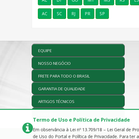
AC
SC
RJ
PR
SP
EQUIPE
NOSSO NEGÓCIO
FRETE PARA TODO O BRASIL
GARANTIA DE QUALIDADE
ARTIGOS TÉCNICOS
CONTATO
Termo de Uso e Política de Privacidade
Em observância à Lei nº 13.709/18 – Lei Geral de P
Luftmaxi -
de Uso do Portal e Política de Privacidade. Para te