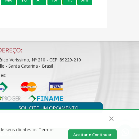
DEREÇO:
rico Veríssimo, Nº 210 - CEP: 89229-210
ille - Santa Catarina - Brasil
es:
SOLICITE UM ORÇAMENTO
×
 de seus clientes os Termos
395/0001-21
Aceitar e Continuar