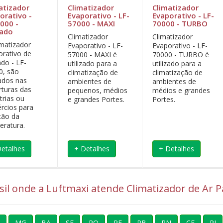
atizador
Climatizador
Climatizador
orativo -
Evaporativo - LF-
Evaporativo - LF-
000 -
57000 - MAXI
70000 - TURBO
hado
Climatizador
Climatizador
imatizador
Evaporativo - LF-
Evaporativo - LF-
orativo de
57000 - MAXI é
70000 - TURBO é
do - LF-
utilizado para a
utilizado para a
0, são
climatização de
climatização de
cados nas
ambientes de
ambientes de
rturas das
pequenos, médios
médios e grandes
trias ou
e grandes Portes.
Portes.
rcios para
ção da
eratura.
Detalhes
+ Detalhes
+ Detalhes
asil onde a Luftmaxi atende Climatizador de Ar 
MG
BA
SE
RO
PE
PB
RN
CE
PI