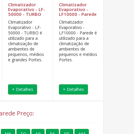
Climatizador
Climatizador
Climatizad
Evaporativo - LF-
Evaporativo -
Evaporativ
50000 - TURBO
LF10000 - Parede
LF20000 -
Telhado
Climatizador
Climatizador
O Climatiza
Evaporativo - LF-
Evaporativo -
Evaporativo
50000 - TURBO é
LF10000 - Parede é
Telhado - LF
utilizado para a
utilizado para a
20000, são
climatização de
climatização de
aplicados na
ambientes de
ambientes de
coberturas 
pequenos, médios
pequenos e médios
industrias o
e grandes Portes.
Portes.
comércios p
redução da
temperatura
+ Detalhes
+ Detalhes
+ Detalhe
Parede Preço:
MA
TO
AP
PA
RR
AM