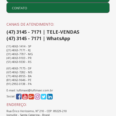
CONTATO
CANAIS DE ATENDIMENTO:
(47) 3145 - 7171 | TELE-VENDAS
(47) 3145 - 7171 | WhatsApp
(11) 4063-1414 - SP
(21) 4063-7171 - RJ
(31) 4063-7707 - MG
(41) 4063-9103 - PR
(51) 4063-9330 - RS
(61) 4063-7175 - DF
(67) 4062-7282 - MS
(71) 4062-8955 - BA
(81) 4062-9646 - PE
(91) 2992-0138 - PA
E-mail: luftmaxi@luftmaxi.com.br
Social:
ENDEREÇO:
Rua Érico Veríssimo, Nº 210 - CEP: 89229-210
Joinville - Santa Catarina - Brasil