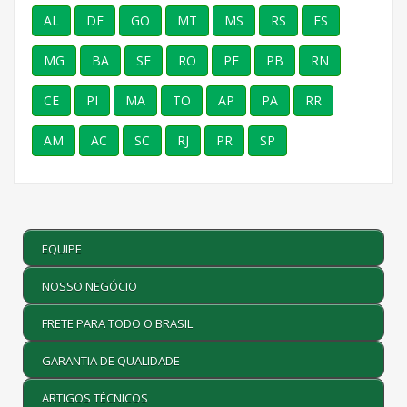
AL
DF
GO
MT
MS
RS
ES
MG
BA
SE
RO
PE
PB
RN
CE
PI
MA
TO
AP
PA
RR
AM
AC
SC
RJ
PR
SP
EQUIPE
NOSSO NEGÓCIO
FRETE PARA TODO O BRASIL
GARANTIA DE QUALIDADE
ARTIGOS TÉCNICOS