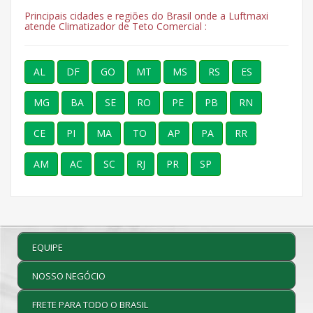
Principais cidades e regiões do Brasil onde a Luftmaxi
atende Climatizador de Teto Comercial :
AL
DF
GO
MT
MS
RS
ES
MG
BA
SE
RO
PE
PB
RN
CE
PI
MA
TO
AP
PA
RR
AM
AC
SC
RJ
PR
SP
EQUIPE
NOSSO NEGÓCIO
FRETE PARA TODO O BRASIL