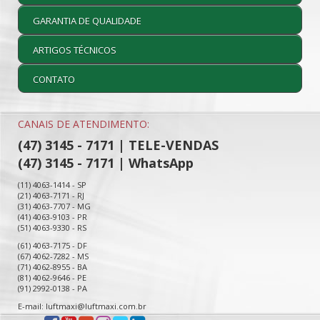
GARANTIA DE QUALIDADE
ARTIGOS TÉCNICOS
CONTATO
CANAIS DE ATENDIMENTO:
(47) 3145 - 7171 | TELE-VENDAS
(47) 3145 - 7171 | WhatsApp
(11) 4063-1414 - SP
(21) 4063-7171 - RJ
(31) 4063-7707 - MG
(41) 4063-9103 - PR
(51) 4063-9330 - RS
(61) 4063-7175 - DF
(67) 4062-7282 - MS
(71) 4062-8955 - BA
(81) 4062-9646 - PE
(91) 2992-0138 - PA
E-mail: luftmaxi@luftmaxi.com.br