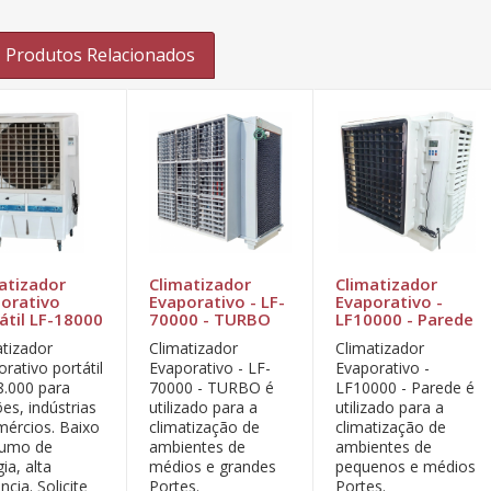
Produtos Relacionados
atizador
Climatizador
Climatizador
orativo
Evaporativo - LF-
Evaporativo -
átil LF-18000
70000 - TURBO
LF10000 - Parede
atizador
Climatizador
Climatizador
rativo portátil
Evaporativo - LF-
Evaporativo -
8.000 para
70000 - TURBO é
LF10000 - Parede é
es, indústrias
utilizado para a
utilizado para a
mércios. Baixo
climatização de
climatização de
umo de
ambientes de
ambientes de
ia, alta
médios e grandes
pequenos e médios
ência. Solicite
Portes.
Portes.