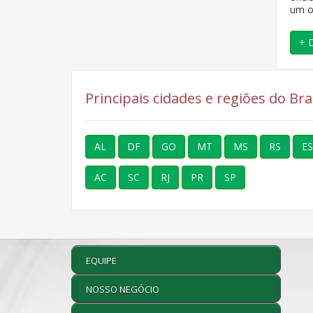
um o
+ 
Principais cidades e regiões do Bra
AL
DF
GO
MT
MS
RS
ES
AC
SC
RJ
PR
SP
EQUIPE
NOSSO NEGÓCIO