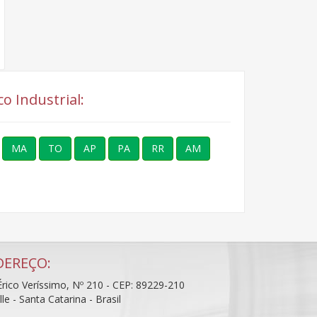
o Industrial:
MA
TO
AP
PA
RR
AM
DEREÇO:
rico Veríssimo, Nº 210 - CEP: 89229-210
ille - Santa Catarina - Brasil