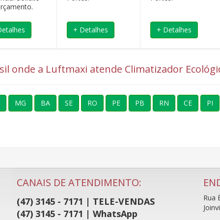
rçamento.
Detalhes
+ Detalhes
+ Detalhes
sil onde a Luftmaxi atende Climatizador Ecológic
MG
BA
SE
RO
PE
PB
RN
CE
PI
CANAIS DE ATENDIMENTO:
EN
Rua É
(47) 3145 - 7171 | TELE-VENDAS
Joinv
(47) 3145 - 7171 | WhatsApp