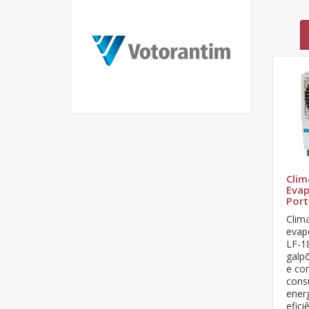
Clim
Evap
Port
Clim
evapo
LF-1
galpõ
e co
cons
energ
efici