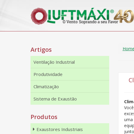
Artigos
Hom
Ventilação Industrial
Produtividade
C
Climatização
Sistema de Exaustão
Clim
Você
exce
Produtos
uma 
equi
Exaustores Industriais
junt