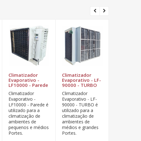
Climatizador
Climatizador
Climatizad
Evaporativo -
Evaporativo - LF-
Evaporativ
LF10000 - Parede
90000 - TURBO
LF12000 - 
Climatizador
Climatizador
A luftmaxi é
Evaporativo -
Evaporativo - LF-
fabricante d
LF10000 - Parede é
90000 - TURBO é
centrais
utilizado para a
utilizado para a
evaporativos
climatização de
climatização de
aplicação e
ambientes de
ambientes de
sistema de
pequenos e médios
médios e grandes
climatização
Portes.
Portes.
através de d
ar.