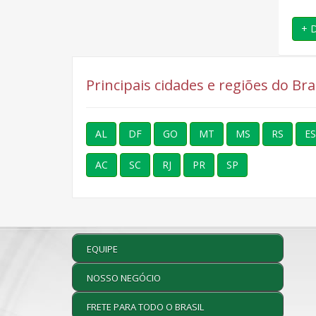
+ Detalhes
+ Detalhes
+ 
Principais cidades e regiões do Br
AL
DF
GO
MT
MS
RS
ES
AC
SC
RJ
PR
SP
EQUIPE
NOSSO NEGÓCIO
FRETE PARA TODO O BRASIL