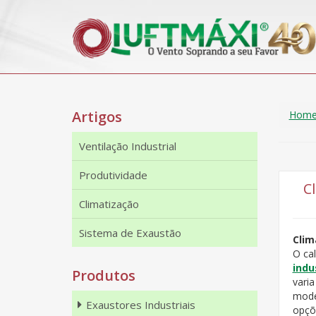
Artigos
Hom
Ventilação Industrial
Produtividade
C
Climatização
Sistema de Exaustão
Clim
O cal
indu
Produtos
vari
mode
Exaustores Industriais
opçõ