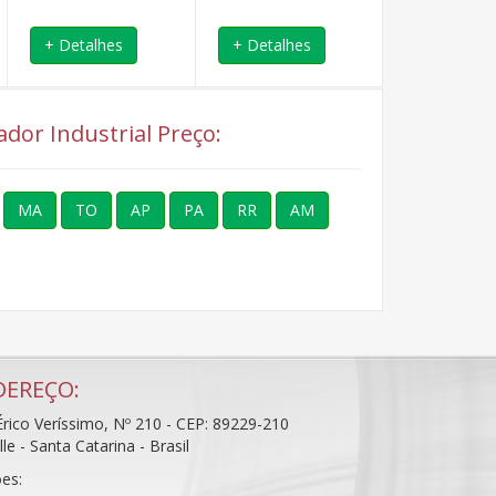
+ Detalhes
+ Detalhes
+ Detalhe
ador Industrial Preço:
MA
TO
AP
PA
RR
AM
DEREÇO:
rico Veríssimo, Nº 210 - CEP: 89229-210
ille - Santa Catarina - Brasil
es: