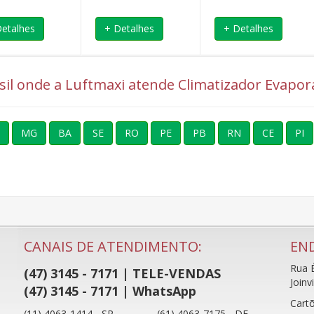
Detalhes
+ Detalhes
+ Detalhes
asil onde a Luftmaxi atende Climatizador Evapor
MG
BA
SE
RO
PE
PB
RN
CE
PI
CANAIS DE ATENDIMENTO:
EN
Rua É
(47) 3145 - 7171 | TELE-VENDAS
Joinv
(47) 3145 - 7171 | WhatsApp
Cartõ
(11) 4063-1414 - SP
(61) 4063-7175 - DF