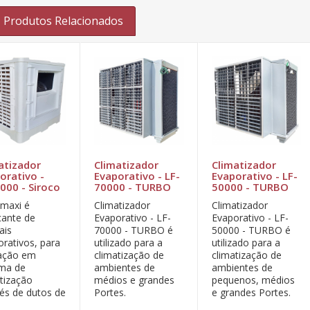
Produtos Relacionados
atizador
Climatizador
Climatizador
orativo -
Evaporativo - LF-
Evaporativo - LF-
000 - Siroco
70000 - TURBO
50000 - TURBO
tmaxi é
Climatizador
Climatizador
cante de
Evaporativo - LF-
Evaporativo - LF-
ais
70000 - TURBO é
50000 - TURBO é
orativos, para
utilizado para a
utilizado para a
cação em
climatização de
climatização de
ema de
ambientes de
ambientes de
atização
médios e grandes
pequenos, médios
vés de dutos de
Portes.
e grandes Portes.