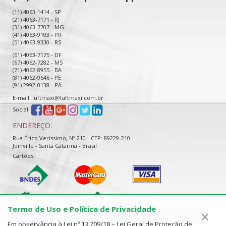
(11) 4063-1414 - SP
(21) 4063-7171 - RJ
(31) 4063-7707 - MG
(41) 4063-9103 - PR
(51) 4063-9330 - RS
(61) 4063-7175 - DF
(67) 4062-7282 - MS
(71) 4062-8955 - BA
(81) 4062-9646 - PE
(91) 2992-0138 - PA
E-mail: luftmaxi@luftmaxi.com.br
Social:
ENDEREÇO:
Rua Érico Veríssimo, Nº 210 - CEP: 89229-210
Joinville - Santa Catarina - Brasil
Cartões:
Termo de Uso e Política de Privacidade
×
SOLICITE UM ORÇAMENTO
Em observância à Lei nº 13.709/18 – Lei Geral de Proteção de