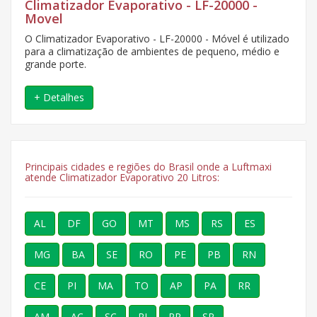
Climatizador Evaporativo - LF-20000 -
Movel
O Climatizador Evaporativo - LF-20000 - Móvel é utilizado
para a climatização de ambientes de pequeno, médio e
grande porte.
+ Detalhes
Principais cidades e regiões do Brasil onde a Luftmaxi
atende Climatizador Evaporativo 20 Litros:
AL
DF
GO
MT
MS
RS
ES
MG
BA
SE
RO
PE
PB
RN
CE
PI
MA
TO
AP
PA
RR
AM
AC
SC
RJ
PR
SP