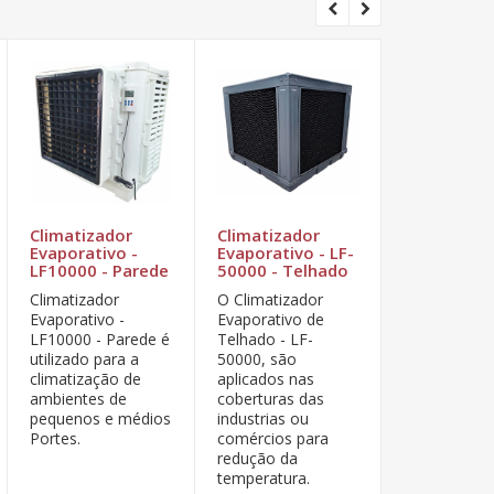
Climatizador
Climatizador
Climatizad
Evaporativo -
Evaporativo - LF-
Evaporativo
LF10000 - Parede
50000 - Telhado
90000 - T
Climatizador
O Climatizador
Climatizador
Evaporativo -
Evaporativo de
Evaporativo 
LF10000 - Parede é
Telhado - LF-
90000 - TU
utilizado para a
50000, são
utilizado par
climatização de
aplicados nas
climatização
ambientes de
coberturas das
ambientes d
pequenos e médios
industrias ou
médios e gr
Portes.
comércios para
Portes.
redução da
temperatura.