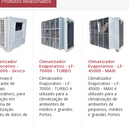
Produtos Relacionados
atizador
Climatizador
Climatizador
orativo -
Evaporativo - LF-
Evaporativo - LF-
000 - Siroco
70000 - TURBO
45000 - MAXI
tmaxi é
Climatizador
Climatizador
cante de
Evaporativo - LF-
Evaporativo - LF-
ais
70000 - TURBO é
45000 - MAXI é
orativos, para
utilizado para a
utilizado para a
cação em
climatização de
climatização de
ema de
ambientes de
ambientes de
atização
médios e grandes
pequenos, médios
vés de dutos de
Portes.
e grandes Portes.