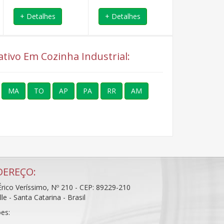
+ Detalhes
+ Detalhes
+ Detalhe
ativo Em Cozinha Industrial:
MA
TO
AP
PA
RR
AM
DEREÇO:
rico Veríssimo, Nº 210 - CEP: 89229-210
ille - Santa Catarina - Brasil
es: