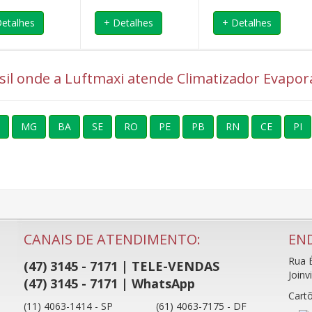
Detalhes
+ Detalhes
+ Detalhes
asil onde a Luftmaxi atende Climatizador Evapor
MG
BA
SE
RO
PE
PB
RN
CE
PI
CANAIS DE ATENDIMENTO:
EN
Rua É
(47) 3145 - 7171 | TELE-VENDAS
Joinv
(47) 3145 - 7171 | WhatsApp
Cartõ
(11) 4063-1414 - SP
(61) 4063-7175 - DF