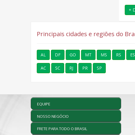
+ Detalhes
+ Detalhes
+ 
Principais cidades e regiões do Br
AL
DF
GO
MT
MS
RS
ES
AC
SC
RJ
PR
SP
EQUIPE
NOSSO NEGÓCIO
FRETE PARA TODO O BRASIL