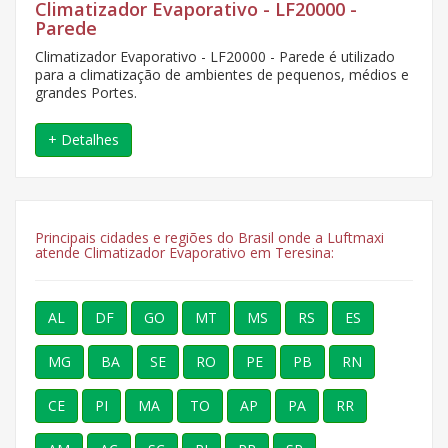
Climatizador Evaporativo - LF20000 -
Parede
Climatizador Evaporativo - LF20000 - Parede é utilizado
para a climatização de ambientes de pequenos, médios e
grandes Portes.
+ Detalhes
Principais cidades e regiões do Brasil onde a Luftmaxi
atende Climatizador Evaporativo em Teresina:
AL
DF
GO
MT
MS
RS
ES
MG
BA
SE
RO
PE
PB
RN
CE
PI
MA
TO
AP
PA
RR