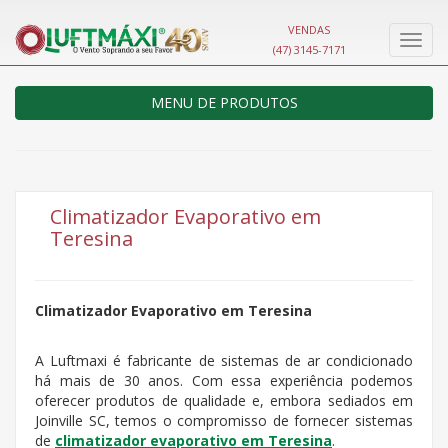
VENDAS
Nave
(47) 3145-7171
MENU DE PRODUTOS
Climatizador Evaporativo em
Teresina
Climatizador Evaporativo em Teresina
A Luftmaxi é fabricante de sistemas de ar condicionado
há mais de 30 anos. Com essa experiência podemos
oferecer produtos de qualidade e, embora sediados em
Joinville SC, temos o compromisso de fornecer sistemas
de
climatizador evaporativo em Teresina
.