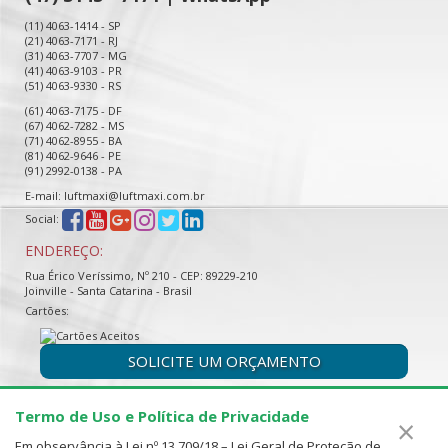
(11) 4063-1414 - SP
(21) 4063-7171 - RJ
(31) 4063-7707 - MG
(41) 4063-9103 - PR
(51) 4063-9330 - RS
(61) 4063-7175 - DF
(67) 4062-7282 - MS
(71) 4062-8955 - BA
(81) 4062-9646 - PE
(91) 2992-0138 - PA
E-mail: luftmaxi@luftmaxi.com.br
Social:
ENDEREÇO:
Rua Érico Veríssimo, Nº 210 - CEP: 89229-210
Joinville - Santa Catarina - Brasil
Cartões:
SOLICITE UM ORÇAMENTO
Termo de Uso e Política de Privacidade
×
Em observância à Lei nº 13.709/18 – Lei Geral de Proteção de