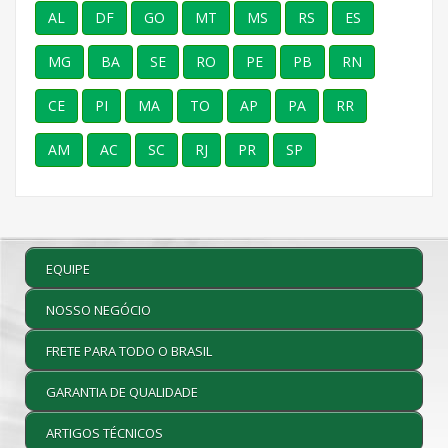
AL
DF
GO
MT
MS
RS
ES
MG
BA
SE
RO
PE
PB
RN
CE
PI
MA
TO
AP
PA
RR
AM
AC
SC
RJ
PR
SP
EQUIPE
NOSSO NEGÓCIO
FRETE PARA TODO O BRASIL
GARANTIA DE QUALIDADE
ARTIGOS TÉCNICOS