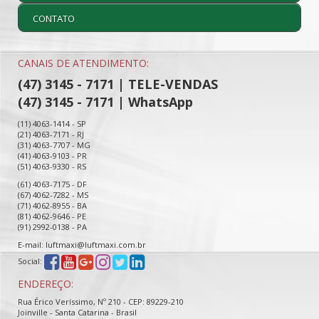
CONTATO
CANAIS DE ATENDIMENTO:
(47) 3145 - 7171 | TELE-VENDAS
(47) 3145 - 7171 | WhatsApp
(11) 4063-1414 - SP
(21) 4063-7171 - RJ
(31) 4063-7707 - MG
(41) 4063-9103 - PR
(51) 4063-9330 - RS
(61) 4063-7175 - DF
(67) 4062-7282 - MS
(71) 4062-8955 - BA
(81) 4062-9646 - PE
(91) 2992-0138 - PA
E-mail: luftmaxi@luftmaxi.com.br
Social:
ENDEREÇO:
Rua Érico Veríssimo, Nº 210 - CEP: 89229-210
Joinville - Santa Catarina - Brasil