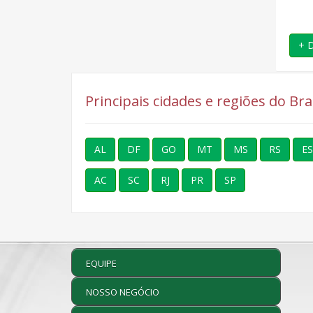
temperatura.
+ Detalhes
+ Detalhes
+ 
Principais cidades e regiões do Br
AL
DF
GO
MT
MS
RS
ES
AC
SC
RJ
PR
SP
EQUIPE
NOSSO NEGÓCIO