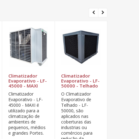
Climatizador
Climatizador
Climatizad
Evaporativo - LF-
Evaporativo - LF-
Evaporativ
45000 - MAXI
50000 - Telhado
LF20000 - 
Climatizador
O Climatizador
Climatizador
Evaporativo - LF-
Evaporativo de
Evaporativo 
45000 - MAXI é
Telhado - LF-
LF20000 - P
utilizado para a
50000, são
utilizado par
climatização de
aplicados nas
climatização
ambientes de
coberturas das
ambientes d
pequenos, médios
industrias ou
pequenos, 
e grandes Portes.
comércios para
e grandes Po
redução da