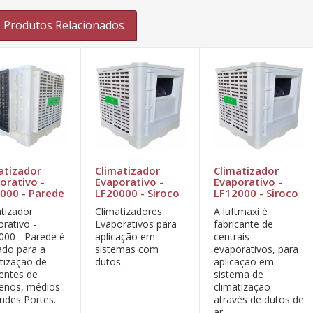
Produtos Relacionados
atizador
Climatizador
Climatizador
orativo -
Evaporativo -
Evaporativo -
000 - Parede
LF20000 - Siroco
LF12000 - Siroco
atizador
Climatizadores
A luftmaxi é
rativo -
Evaporativos para
fabricante de
000 - Parede é
aplicação em
centrais
zado para a
sistemas com
evaporativos, para
atização de
dutos.
aplicação em
entes de
sistema de
enos, médios
climatização
ndes Portes.
através de dutos de
ar.