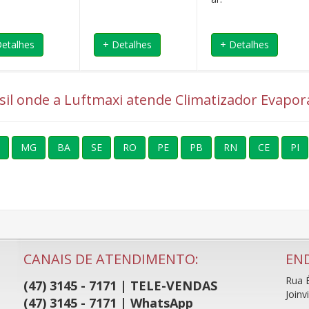
Detalhes
+ Detalhes
+ Detalhes
asil onde a Luftmaxi atende Climatizador Evapo
MG
BA
SE
RO
PE
PB
RN
CE
PI
CANAIS DE ATENDIMENTO:
EN
Rua É
(47) 3145 - 7171 | TELE-VENDAS
Joinv
(47) 3145 - 7171 | WhatsApp