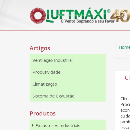
Artigos
Hom
Ventilação Industrial
Produtividade
C
Climatização
Sistema de Exaustão
Clim
Proc
econ
Produtos
cuid
tamb
Exaustores Industriais
essa