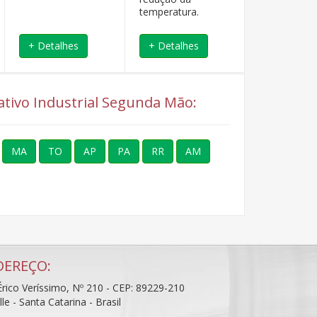
temperatura.
+ Detalhes
+ Detalhes
+ Detalhe
rativo Industrial Segunda Mão:
MA
TO
AP
PA
RR
AM
DEREÇO:
rico Veríssimo, Nº 210 - CEP: 89229-210
ille - Santa Catarina - Brasil