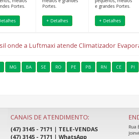
enos, médios
médios e grandes
pequenos, médios
andes Portes.
Portes.
e grandes Portes.
Detalhes
+ Detalhes
+ Detalhes
sil onde a Luftmaxi atende Climatizador Evaporat
MG
BA
SE
RO
PE
PB
RN
CE
PI
CANAIS DE ATENDIMENTO:
EN
Rua É
(47) 3145 - 7171 | TELE-VENDAS
Joinv
(47) 3145 - 7171 | WhatsApp