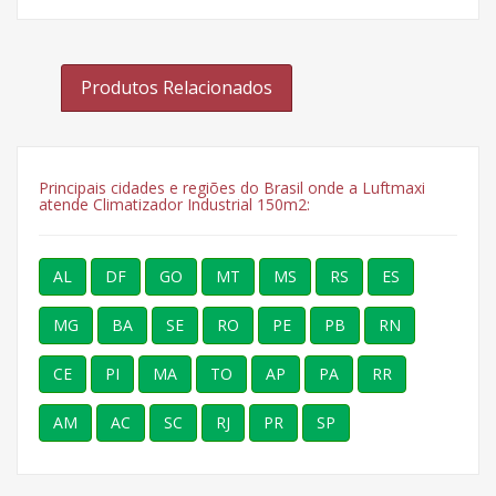
Produtos Relacionados
Principais cidades e regiões do Brasil onde a Luftmaxi
atende Climatizador Industrial 150m2:
AL
DF
GO
MT
MS
RS
ES
MG
BA
SE
RO
PE
PB
RN
CE
PI
MA
TO
AP
PA
RR
AM
AC
SC
RJ
PR
SP