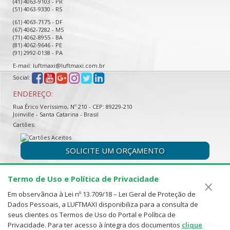
(41) 4063-9103 - PR
(51) 4063-9330 - RS
(61) 4063-7175 - DF
(67) 4062-7282 - MS
(71) 4062-8955 - BA
(81) 4062-9646 - PE
(91) 2992-0138 - PA
E-mail: luftmaxi@luftmaxi.com.br
Social:
ENDEREÇO:
Rua Érico Veríssimo, Nº 210 - CEP: 89229-210
Joinville - Santa Catarina - Brasil
Cartões:
SOLICITE UM ORÇAMENTO
Termo de Uso e Política de Privacidade
×
Em observância à Lei nº 13.709/18 – Lei Geral de Proteção de
Dados Pessoais, a LUFTMAXI disponibiliza para a consulta de
seus clientes os Termos de Uso do Portal e Política de
Privacidade. Para ter acesso à íntegra dos documentos
clique