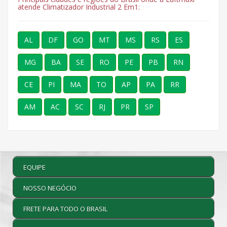
atende Climatizador Industrial 2 Em1:
AL
DF
GO
MT
MS
RS
ES
MG
BA
SE
RO
PE
PB
RN
CE
PI
MA
TO
AP
PA
RR
AM
AC
SC
RJ
PR
SP
EQUIPE
NOSSO NEGÓCIO
FRETE PARA TODO O BRASIL