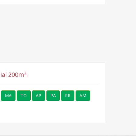
ial 200m²:
MA
TO
AP
PA
RR
AM