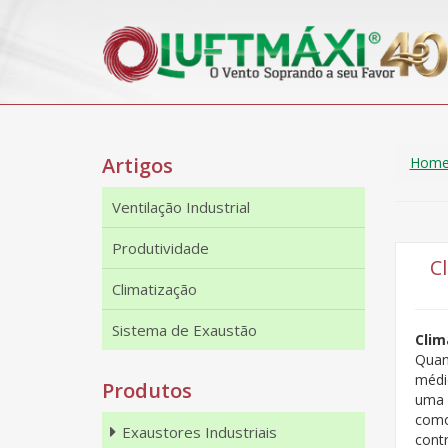
Artigos
Hom
Ventilação Industrial
Produtividade
C
Climatização
Sistema de Exaustão
Clim
Quand
médi
Produtos
uma 
como
Exaustores Industriais
cont