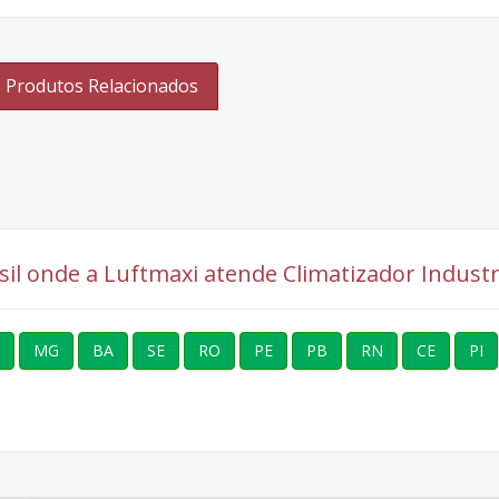
Produtos Relacionados
asil onde a Luftmaxi atende Climatizador Industr
MG
BA
SE
RO
PE
PB
RN
CE
PI