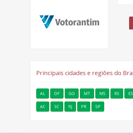
Principais cidades e regiões do Br
AL
DF
GO
MT
MS
RS
ES
AC
SC
RJ
PR
SP