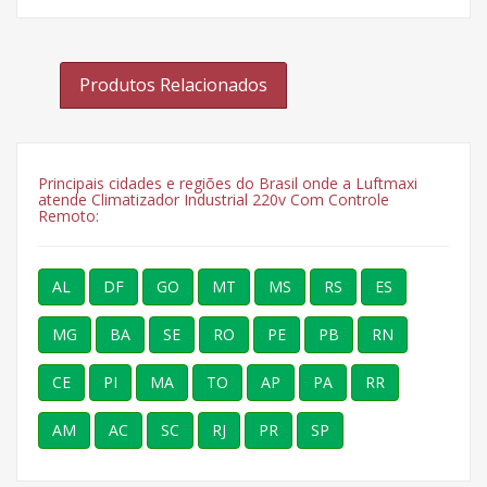
Produtos Relacionados
Principais cidades e regiões do Brasil onde a Luftmaxi
atende Climatizador Industrial 220v Com Controle
Remoto:
AL
DF
GO
MT
MS
RS
ES
MG
BA
SE
RO
PE
PB
RN
CE
PI
MA
TO
AP
PA
RR
AM
AC
SC
RJ
PR
SP