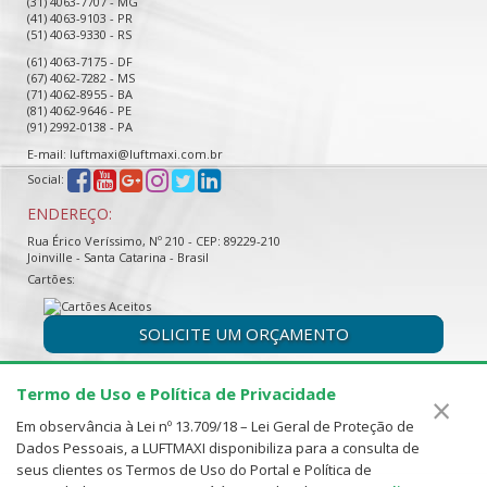
(31) 4063-7707 - MG
(41) 4063-9103 - PR
(51) 4063-9330 - RS
(61) 4063-7175 - DF
(67) 4062-7282 - MS
(71) 4062-8955 - BA
(81) 4062-9646 - PE
(91) 2992-0138 - PA
E-mail: luftmaxi@luftmaxi.com.br
Social:
ENDEREÇO:
Rua Érico Veríssimo, Nº 210 - CEP: 89229-210
Joinville - Santa Catarina - Brasil
Cartões:
SOLICITE UM ORÇAMENTO
Termo de Uso e Política de Privacidade
×
Em observância à Lei nº 13.709/18 – Lei Geral de Proteção de
Dados Pessoais, a LUFTMAXI disponibiliza para a consulta de
seus clientes os Termos de Uso do Portal e Política de