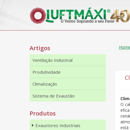
Artigos
Hom
Ventilação Industrial
Produtividade
C
Climatização
Sistema de Exaustão
Clim
O ca
efic
Produtos
cená
atmo
Exaustores Industriais
está