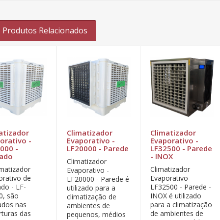
Produtos Relacionados
atizador
Climatizador
Climatizador
orativo -
Evaporativo -
Evaporativo -
000 -
LF20000 - Parede
LF32500 - Parede
hado
- INOX
Climatizador
imatizador
Climatizador
Evaporativo -
orativo de
Evaporativo -
LF20000 - Parede é
do - LF-
LF32500 - Parede -
utilizado para a
0, são
INOX é utilizado
climatização de
cados nas
para a climatização
ambientes de
rturas das
de ambientes de
pequenos, médios