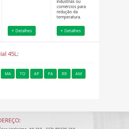
industrias ou
industrias o
comércios para
comércios p
redução da
redução da
temperatura.
temperatura
+ Detalhes
+ Detalhes
+ Detalhe
al 45L:
MA
TO
AP
PA
RR
AM
DEREÇO: