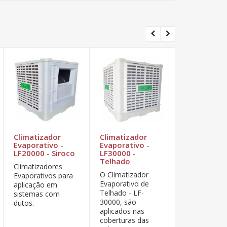
Climatizador
Climatizador
Climatizad
Evaporativo -
Evaporativo -
Evaporativ
LF20000 - Siroco
LF30000 -
LF20000 -
Telhado
Telhado
Climatizadores
O Climatizador
O Climatiza
Evaporativos para
Evaporativo de
Evaporativo
aplicação em
Telhado - LF-
Telhado - LF
sistemas com
30000, são
20000, são
dutos.
aplicados nas
aplicados na
coberturas das
coberturas 