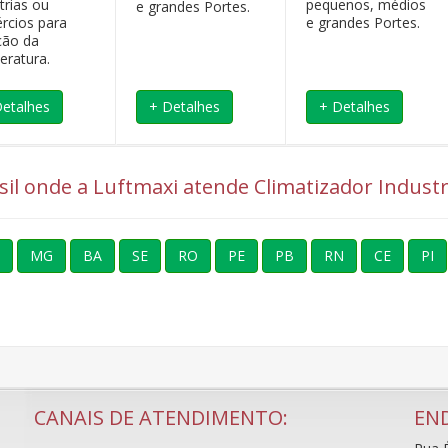
trias ou
pequenos, médios
e grandes Portes.
rcios para
e grandes Portes.
ção da
eratura.
Detalhes
+ Detalhes
+ Detalhes
asil onde a Luftmaxi atende Climatizador Industri
MG
BA
SE
RO
PE
PB
RN
CE
PI
CANAIS DE ATENDIMENTO:
EN