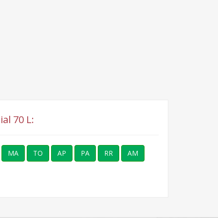
al 70 L:
MA
TO
AP
PA
RR
AM