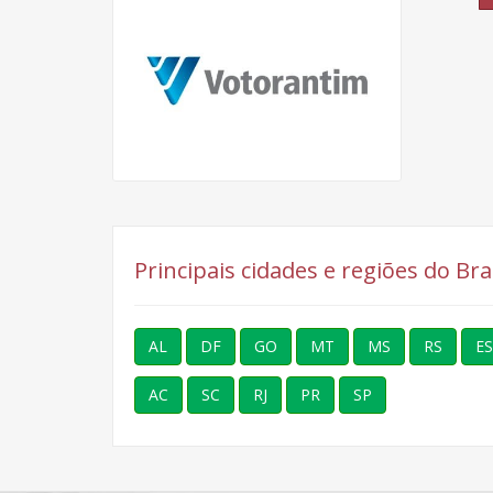
Principais cidades e regiões do Bra
AL
DF
GO
MT
MS
RS
ES
AC
SC
RJ
PR
SP