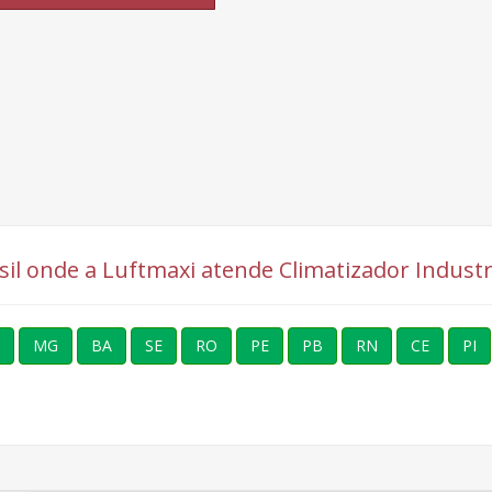
sil onde a Luftmaxi atende Climatizador Industri
MG
BA
SE
RO
PE
PB
RN
CE
PI