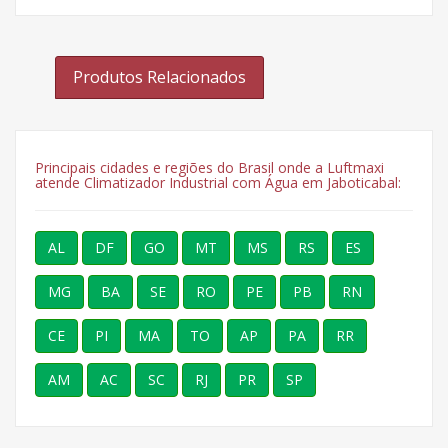
Produtos Relacionados
Principais cidades e regiões do Brasil onde a Luftmaxi
atende Climatizador Industrial com Água em Jaboticabal:
AL
DF
GO
MT
MS
RS
ES
MG
BA
SE
RO
PE
PB
RN
CE
PI
MA
TO
AP
PA
RR
AM
AC
SC
RJ
PR
SP