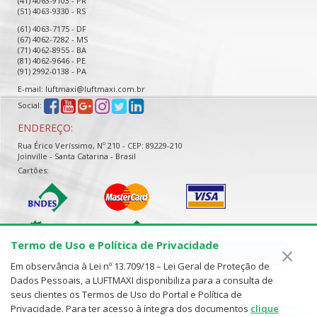
(41) 4063-9103 - PR
(51) 4063-9330 - RS
(61) 4063-7175 - DF
(67) 4062-7282 - MS
(71) 4062-8955 - BA
(81) 4062-9646 - PE
(91) 2992-0138 - PA
E-mail: luftmaxi@luftmaxi.com.br
Social:
ENDEREÇO:
Rua Érico Veríssimo, Nº 210 - CEP: 89229-210
Joinville - Santa Catarina - Brasil
Cartões:
Termo de Uso e Política de Privacidade
×
SOLICITE UM ORÇAMENTO
Em observância à Lei nº 13.709/18 – Lei Geral de Proteção de
Dados Pessoais, a LUFTMAXI disponibiliza para a consulta de
seus clientes os Termos de Uso do Portal e Política de
Privacidade. Para ter acesso à íntegra dos documentos
clique