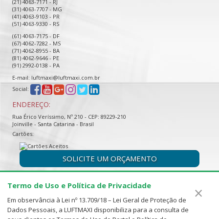
(21) 4063-7171 - RJ
(31) 4063-7707 - MG
(41) 4063-9103 - PR
(51) 4063-9330 - RS
(61) 4063-7175 - DF
(67) 4062-7282 - MS
(71) 4062-8955 - BA
(81) 4062-9646 - PE
(91) 2992-0138 - PA
E-mail: luftmaxi@luftmaxi.com.br
Social:
ENDEREÇO:
Rua Érico Veríssimo, Nº 210 - CEP: 89229-210
Joinville - Santa Catarina - Brasil
Cartões:
SOLICITE UM ORÇAMENTO
Termo de Uso e Política de Privacidade
×
Em observância à Lei nº 13.709/18 – Lei Geral de Proteção de
Dados Pessoais, a LUFTMAXI disponibiliza para a consulta de