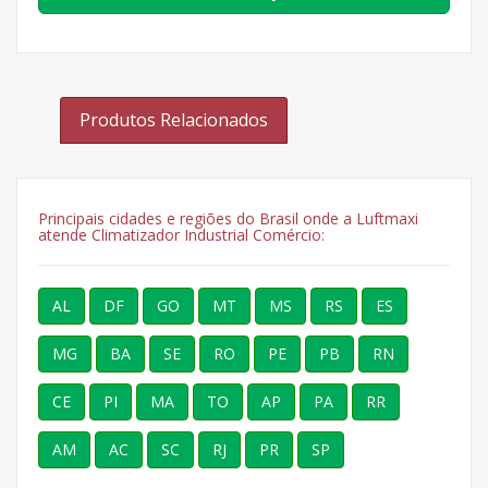
Produtos Relacionados
Principais cidades e regiões do Brasil onde a Luftmaxi
atende Climatizador Industrial Comércio:
AL
DF
GO
MT
MS
RS
ES
MG
BA
SE
RO
PE
PB
RN
CE
PI
MA
TO
AP
PA
RR
AM
AC
SC
RJ
PR
SP