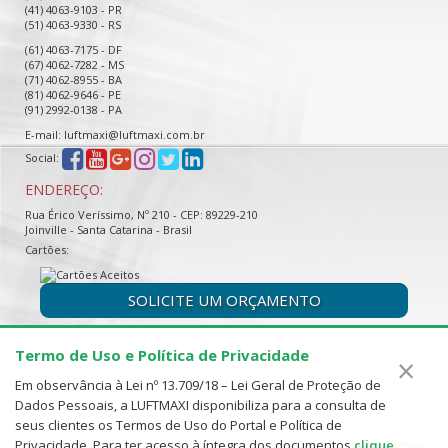
(41) 4063-9103 - PR
(51) 4063-9330 - RS
(61) 4063-7175 - DF
(67) 4062-7282 - MS
(71) 4062-8955 - BA
(81) 4062-9646 - PE
(91) 2992-0138 - PA
E-mail: luftmaxi@luftmaxi.com.br
Social:
ENDEREÇO:
Rua Érico Veríssimo, Nº 210 - CEP: 89229-210
Joinville - Santa Catarina - Brasil
Cartões:
SOLICITE UM ORÇAMENTO
Termo de Uso e Política de Privacidade
×
Em observância à Lei nº 13.709/18 – Lei Geral de Proteção de
Dados Pessoais, a LUFTMAXI disponibiliza para a consulta de
seus clientes os Termos de Uso do Portal e Política de
Privacidade. Para ter acesso à íntegra dos documentos
clique