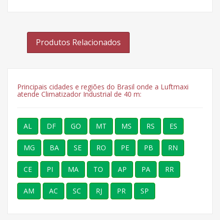
Produtos Relacionados
Principais cidades e regiões do Brasil onde a Luftmaxi
atende Climatizador Industrial de 40 m:
AL
DF
GO
MT
MS
RS
ES
MG
BA
SE
RO
PE
PB
RN
CE
PI
MA
TO
AP
PA
RR
AM
AC
SC
RJ
PR
SP