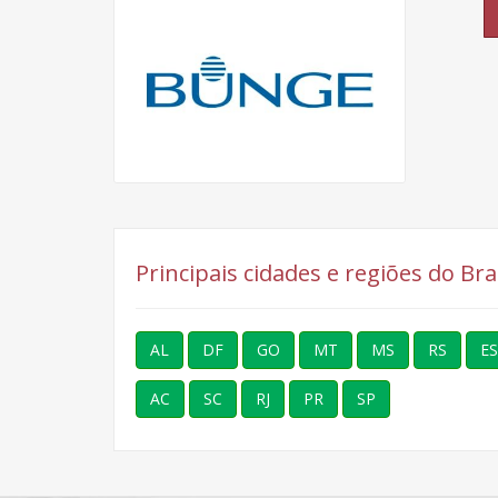
Principais cidades e regiões do Br
AL
DF
GO
MT
MS
RS
ES
AC
SC
RJ
PR
SP