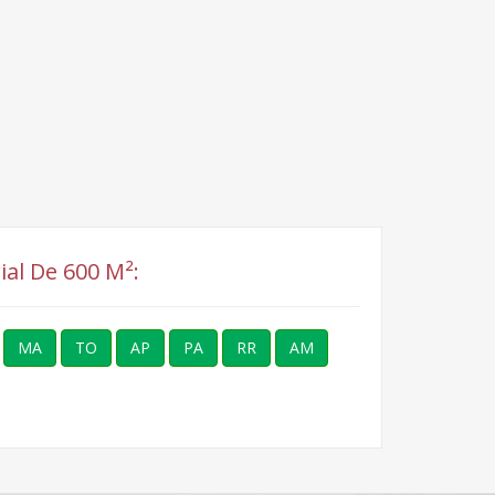
ial De 600 M²:
MA
TO
AP
PA
RR
AM