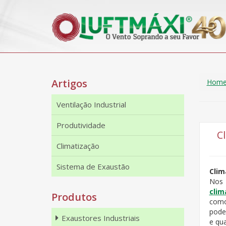
Artigos
Hom
Ventilação Industrial
Produtividade
C
Climatização
Sistema de Exaustão
Clim
Nos 
clim
Produtos
como
pode
Exaustores Industriais
e qua