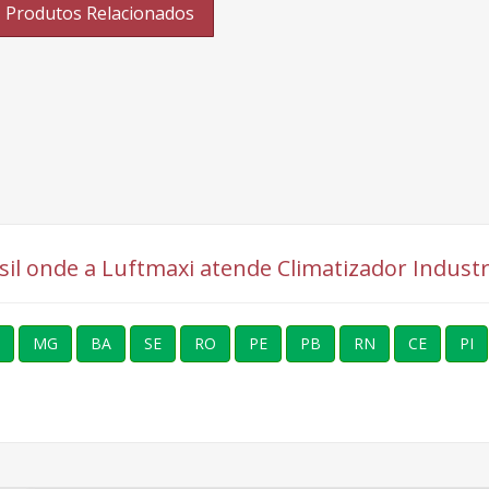
Produtos Relacionados
asil onde a Luftmaxi atende Climatizador Industr
MG
BA
SE
RO
PE
PB
RN
CE
PI