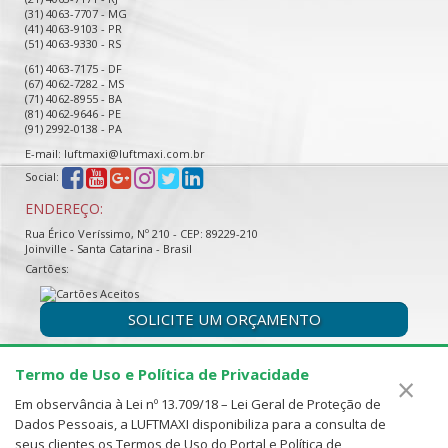
(31) 4063-7707 - MG
(41) 4063-9103 - PR
(51) 4063-9330 - RS
(61) 4063-7175 - DF
(67) 4062-7282 - MS
(71) 4062-8955 - BA
(81) 4062-9646 - PE
(91) 2992-0138 - PA
E-mail: luftmaxi@luftmaxi.com.br
Social:
ENDEREÇO:
Rua Érico Veríssimo, Nº 210 - CEP: 89229-210
Joinville - Santa Catarina - Brasil
Cartões:
SOLICITE UM ORÇAMENTO
Termo de Uso e Política de Privacidade
×
Em observância à Lei nº 13.709/18 – Lei Geral de Proteção de
Dados Pessoais, a LUFTMAXI disponibiliza para a consulta de
seus clientes os Termos de Uso do Portal e Política de