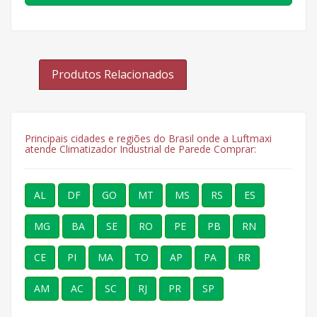
Produtos Relacionados
Principais cidades e regiões do Brasil onde a Luftmaxi
atende Climatizador Industrial de Parede Comprar:
AL
DF
GO
MT
MS
RS
ES
MG
BA
SE
RO
PE
PB
RN
CE
PI
MA
TO
AP
PA
RR
AM
AC
SC
RJ
PR
SP