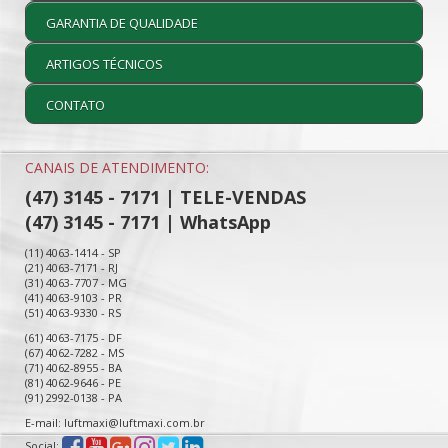
GARANTIA DE QUALIDADE
ARTIGOS TÉCNICOS
CONTATO
CANAIS DE ATENDIMENTO:
(47) 3145 - 7171 | TELE-VENDAS
(47) 3145 - 7171 | WhatsApp
(11) 4063-1414 - SP
(21) 4063-7171 - RJ
(31) 4063-7707 - MG
(41) 4063-9103 - PR
(51) 4063-9330 - RS
(61) 4063-7175 - DF
(67) 4062-7282 - MS
(71) 4062-8955 - BA
(81) 4062-9646 - PE
(91) 2992-0138 - PA
E-mail: luftmaxi@luftmaxi.com.br
Social: