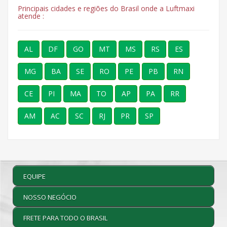
Principais cidades e regiões do Brasil onde a Luftmaxi
atende :
AL
DF
GO
MT
MS
RS
ES
MG
BA
SE
RO
PE
PB
RN
CE
PI
MA
TO
AP
PA
RR
AM
AC
SC
RJ
PR
SP
EQUIPE
NOSSO NEGÓCIO
FRETE PARA TODO O BRASIL