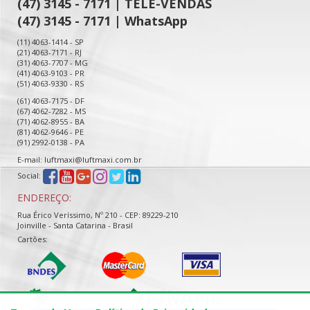
(47) 3145 - 7171 | TELE-VENDAS
(47) 3145 - 7171 | WhatsApp
(11) 4063-1414 - SP
(21) 4063-7171 - RJ
(31) 4063-7707 - MG
(41) 4063-9103 - PR
(51) 4063-9330 - RS
(61) 4063-7175 - DF
(67) 4062-7282 - MS
(71) 4062-8955 - BA
(81) 4062-9646 - PE
(91) 2992-0138 - PA
E-mail: luftmaxi@luftmaxi.com.br
Social:
ENDEREÇO:
Rua Érico Veríssimo, Nº 210 - CEP: 89229-210
Joinville - Santa Catarina - Brasil
Cartões: