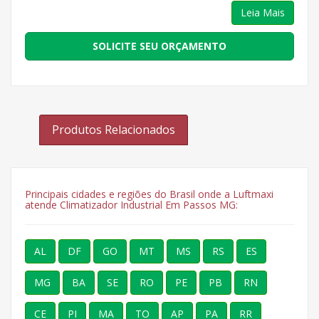
Leia Mais
SOLICITE SEU ORÇAMENTO
Produtos Relacionados
Principais cidades e regiões do Brasil onde a Luftmaxi
atende Climatizador Industrial Em Passos MG:
AL
DF
GO
MT
MS
RS
ES
MG
BA
SE
RO
PE
PB
RN
CE
PI
MA
TO
AP
PA
RR